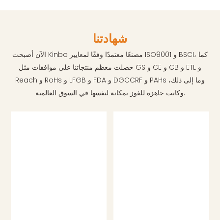
شهادتنا
الآن أصبحت Kinbo مصنعًا معتمدًا وفقًا لمعايير ISO9001 و BSCI، كما
حصلت معظم منتجاتنا على موافقات مثل GS و CE و CB و ETL و
Reach و RoHs و LFGB و FDA و DGCCRF و PAHs وما إلى ذلك،
وكانت جاهزة للفوز بمكانة لنفسها في السوق العالمية.