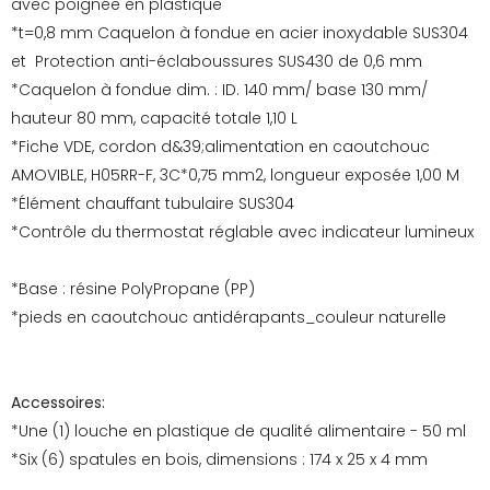
avec poignée en plastique
*t=0,8 mm Caquelon à fondue en acier inoxydable SUS304
et Protection anti-éclaboussures SUS430 de 0,6 mm
*Caquelon à fondue dim. : ID. 140 mm/ base 130 mm/
hauteur 80 mm, capacité totale 1,10 L
*Fiche VDE, cordon d&39;alimentation en caoutchouc
AMOVIBLE, H05RR-F, 3C*0,75 mm2, longueur exposée 1,00 M
*Élément chauffant tubulaire SUS304
*Contrôle du thermostat réglable avec indicateur lumineux
*Base : résine PolyPropane (PP)
*pieds en caoutchouc antidérapants_couleur naturelle
Accessoires:
*Une (1) louche en plastique de qualité alimentaire - 50 ml
*Six (6) spatules en bois, dimensions : 174 x 25 x 4 mm