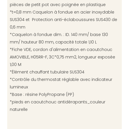
pièces de petit pot avec poignée en plastique
*t=0,8 mm Caquelon à fondue en acier inoxydable
SUS304 et Protection anti-éclaboussures SUS430 de
0,6 mm
*Caquelon à fondue dim. : ID. 140 mm/ base 130
mm/ hauteur 80 mm, capacité totale 1,10 L
*Fiche VDE, cordon d'alimentation en caoutchouc
AMOVIBLE, H05RR-F, 3C*0,75 mm2, longueur exposée
1,00 M
*Élément chauffant tubulaire SUS304
*Contrôle du thermostat réglable avec indicateur
lumineux
*Base : résine PolyPropane (PP)
*pieds en caoutchouc antidérapants_couleur
naturelle