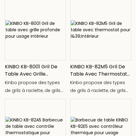
pour 4 personnes, de grils
pour 8 personnes, de grils
pour 10 personnes, avec
des services à fondue ou
avec des woks pour
cuisiner de délicieux
grillades. Notre plaque en
aluminium stable se tient
KINBO KB-8001 Gril De
KINBO KB-82M5 Gril De
solidement sur le gril, avec
Table Avec Grille
Table Avec Thermostat
un interrupteur de
Profonde Pour Usage
Pour L&39;intérieur
Kinbo propose des types
Kinbo propose des types
température réglé qui peut
Intérieur
de grils à raclette, de grils
de grils à raclette, de grils
être facilement contrôlé. La
pour 2 personnes, de grils
pour 2 personnes, de grils
viande et les saucisses, le
pour 4 personnes, de grils
pour 4 personnes, de grils
poisson et les légumes
pour 8 personnes, de grils
pour 8 personnes, de grils
sortent parfaitement sur
pour 10 personnes, avec
pour 10 personnes, avec
notre plaque de gril. Vous
des services à fondue ou
des services à fondue ou
pouvez cuire 2 à 10 snacks