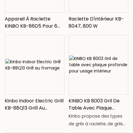
Appareil À Raclette
Raclette D'intérieur KB-
KINBO KB-86D5 Pour 6
8047, 800 W
Personnes
Kinbo Indoor Electric Grill
KINBO KB 8003 Gril De
KB-88Q13 Grill Au
Table Avec Plaque
Fromage
Profonde Pour Usage
Kinbo propose des types
Intérieur
de grils à raclette, de grils
pour 2 personnes, de grils