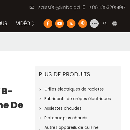
sales05@kinbo.gd
+86-13532051917
OUS
VIDÉO
BLOG
NOUS CONTACTER
PLUS DE PRODUITS
KB-
Grilles électriques de raclette
Fabricants de crêpes électriques
ne De
Assiettes chaudes
Plateaux plus chauds
Autres appareils de cuisine