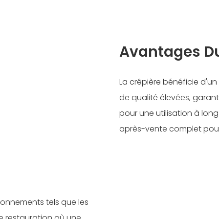
Avantages Du
La crêpière bénéficie d'u
de qualité élevées, garant
pour une utilisation à lon
après-vente complet pour 
ironnements tels que les
de restauration où une