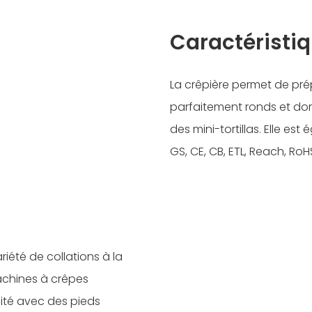
Caractéristiq
La crêpière permet de pr
parfaitement ronds et dor
des mini-tortillas. Elle es
GS, CE, CB, ETL, Reach, Ro
riété de collations à la
achines à crêpes
lité avec des pieds