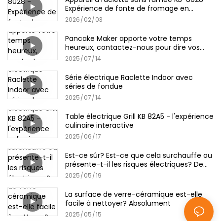
Expérience de fonte de fromage en
intérieur
2026
02
03
Pancake Maker apporte votre temps
heureux, contactez-nous pour dire vos
conseils!
2025
07
14
Série électrique Raclette Indoor avec
séries de fondue
2025
07
14
Table électrique Grill KB 82A5 - l'expérience
culinaire interactive
2025
06
17
Est-ce sûr? Est-ce que cela surchauffe ou
présente-t-il les risques électriques? De
Kinbo Pancake Maker
2025
05
19
La surface de verre-céramique est-elle
facile à nettoyer? Absolument
2025
05
15