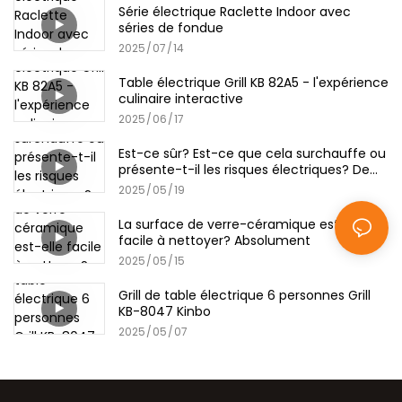
Série électrique Raclette Indoor avec
séries de fondue
2025
07
14
Table électrique Grill KB 82A5 - l'expérience
culinaire interactive
2025
06
17
Est-ce sûr? Est-ce que cela surchauffe ou
présente-t-il les risques électriques? De
Kinbo Pancake Maker
2025
05
19
La surface de verre-céramique est-elle
facile à nettoyer? Absolument
2025
05
15
Grill de table électrique 6 personnes Grill
KB-8047 Kinbo
2025
05
07