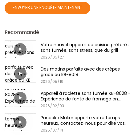
ENVOYER UNE ENQUÊTE MAINTENANT
Recommandé
Votre nouvel appareil de cuisine préféré :
sans fumée, sans stress, que du grill
2026
05
27
Des matins parfaits avec des crêpes
grâce au KB-8018
2026
05
19
Appareil à raclette sans fumée KB-8028 -
Expérience de fonte de fromage en
intérieur
2026
02
03
Pancake Maker apporte votre temps
heureux, contactez-nous pour dire vos
conseils!
2025
07
14