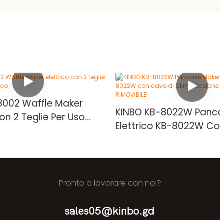
8002 Waffle Maker
KINBO KB-8022W Panc
Con 2 Teglie Per Uso
Elettrico KB-8022W Co
o
Alimentazione In Go
RIMOVIBILE
Pronto a lavorare con noi?
sales05@kinbo.gd