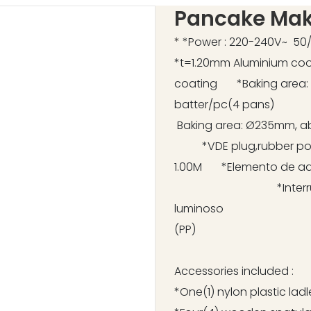
Pancake Mak
*
*Power : 220
*t=1.20mm Aluminium coo
coating *Baking area: 
batter/pc(4 pans)
Baking area: Ø235mm,
*VDE plug,rubber powe
1.00M *Elemento 
*Interruptor bas
luminoso *Bas
(PP)
Accessories included :
*One(1) nylon plastic l