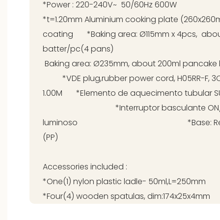
*Power : 220-240V~ 50/6
*t=1.20mm Aluminium cooking plate (260x260m
coating *Baking area: Ø115mm x 4pcs, abo
batter/pc(4 pans)
Baking area: Ø235mm, about 200ml panc
*VDE plug,rubber power cord, H05RR-F, 3C
1.00M *Elemento de aqueciment
*Interruptor basculante ON/OFF 
luminoso *Base: Resina de
(PP)
Accessories included :
*One(1) nylon plastic ladle- 50ml,L=250mm
*Four(4) wooden spatulas, dim:174x25x4mm