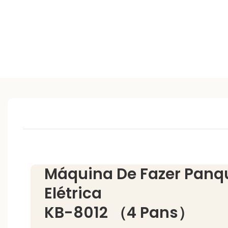
Máquina De Fazer Panq
Elétrica
KB-8012 （4 Pans）