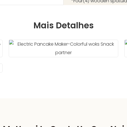
*Four(4) wooden spatul
Mais Detalhes