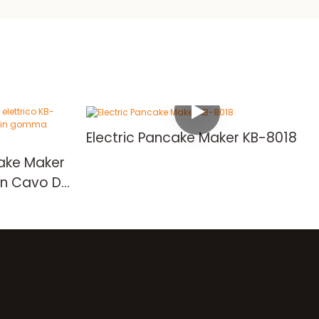
Electric Pancake Maker KB-8018
ake Maker
n Cavo Di
mma