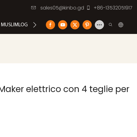
sales05@kinbo.gd
+86-13532051917
MUSLIMLOG
CONTATTACI
aker elettrico con 4 teglie per