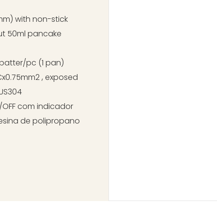
0Hz 600W
m) with non-stick
ut 50ml pancake
ake batter/pc (1 pan)
x0.75mm2 , exposed
o tubular SUS304
com indicador
 polipropano