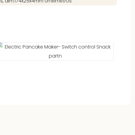
as, dim:174x25x4mm
0milímetros