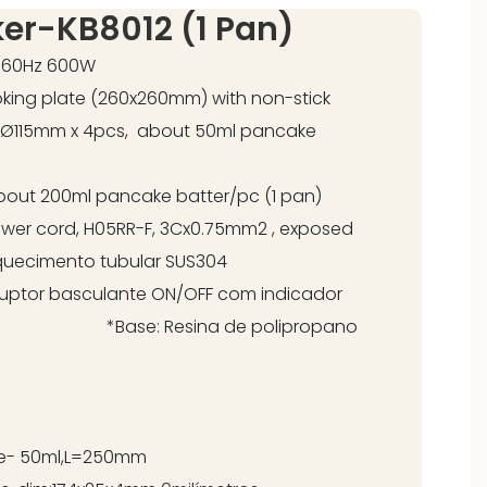
er-KB8012 (1 Pan)
-240V~ 50/60Hz 600W
king plate (260x260mm) with non-stick
Ø115mm x 4pcs, about 50ml pancake
 about 200ml pancake batter/pc (1 pan)
r cord, H05RR-F, 3Cx0.75mm2 , exposed
de aquecimento tubular SUS304
culante ON/OFF com indicador
e: Resina de polipropano
adle- 50ml,L=250mm