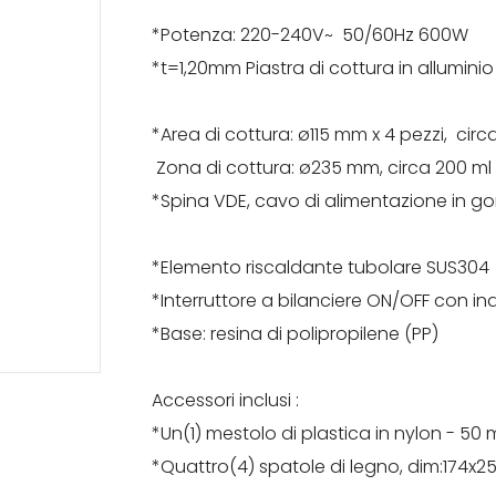
*Potenza: 220-240V~ 
*t=1,20mm Piastra di cottura in all
*Area di cottura: ø115 mm x 4 pezzi, circ
Zona di cottura: ø235 mm, circa 200 ml 
*Spina VDE, cavo di alimentazione
*Elemento riscaldante tubolare SUS3
*Interruttore a bilanciere ON/OFF con 
*Base: resina di polipropilene (PP)
Accessori inclusi :
*Un(1) mestolo di plastica in nylon - 50
*Quattro(4) spatole di legno, dim:174x