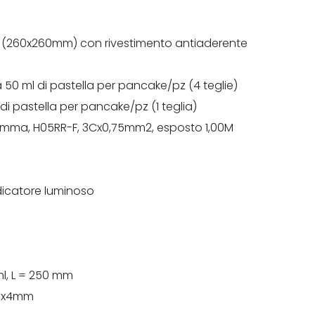
50/60Hz 600W
uminio (260x260mm) con rivestimento antiaderente
a 50 ml di pastella per pancake/pz (4 teglie)
di pastella per pancake/pz (1 teglia)
 in gomma, H05RR-F, 3Cx0,75mm2, esposto 1,00M
04
indicatore luminoso
 ml, L = 250 mm
25x4mm