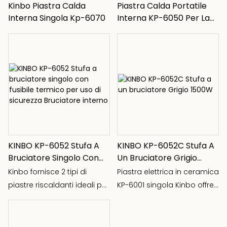
Kinbo Piastra Calda
Piastra Calda Portatile
Interna Singola Kp-6070
Interna KP-6050 Per La
Famiglia
KINBO KP-6052 Stufa A
KINBO KP-6052C Stufa A
Bruciatore Singolo Con
Un Bruciatore Grigio
Fusibile Termico Per Uso
1500W
Kinbo fornisce 2 tipi di
Piastra elettrica in ceramica
Di Sicurezza Bruciatore
piastre riscaldanti ideali per
KP-6001 singola Kinbo offre
Interno
l&39;uso in casa, nel
2 tipi di piastra elettrica per
dormitorio, all&39;aperto, in
un utilizzo ideale in casa,
ufficio, ecc.
dormitorio, all&39;aperto, in