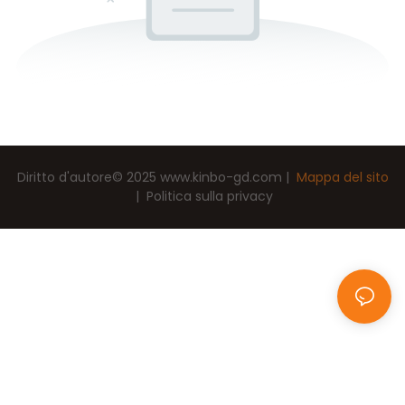
Diritto d'autore© 2025
www.kinbo-gd.com
|
Mappa del sito
|
Politica sulla privacy