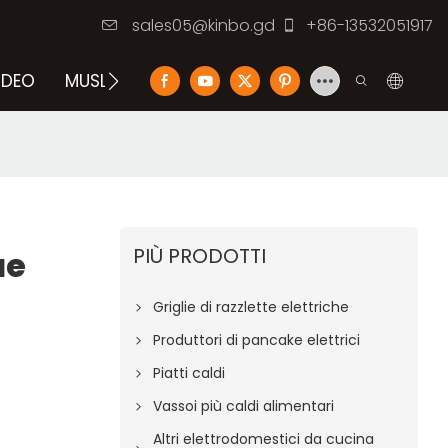
sales05@kinbo.gd
+86-13532051917
IDEO
MUSLIMLOG
CONTATTACI
PIÙ PRODOTTI
ue
Griglie di razzlette elettriche
Produttori di pancake elettrici
Piatti caldi
Vassoi più caldi alimentari
Altri elettrodomestici da cucina