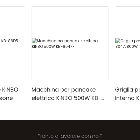
e KINBO
Macchina per pancake
Griglia p
rsone
elettrica KINBO 500W KB-
interno 
8047P
Pronto a lavorare con noi?