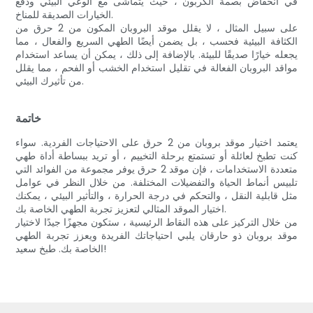
في انخفاض بصمة الكربون ، حيث يتماشى مع الوعي البيئي ودفع
الخيارات الصديقة للمناخ.
على سبيل المثال ، لا يقلل موقد البروبان المكون من 2 حرق من
الكثافة البيئية فحسب ، بل يضمن أيضًا الطهي السريع والفعال ، مما
يجعله خيارًا صديقًا للبيئة. بالإضافة إلى ذلك ، يمكن أن يساعد استخدام
مواقد البروبان الفعالة في تقليل استخدام الخشب أو الفحم ، مما يقلل
من تأثيرك البيئي.
خاتمة
يعتمد اختيار موقد بروبان من 2 حرق على الاحتياجات الفردية. سواء
كنت تطبخ لعائلة أو تستمتع برحلة التخييم ، أو تريد ببساطة أداة طهي
متعددة الاستخدامات ، فإن موقد 2 حرق يوفر مجموعة من الفوائد التي
تلبيس أنماط الحياة والتفضيلات المختلفة. من خلال النظر في عوامل
مثل قابلية النقل ، والتحكم في درجة الحرارة ، والتأثير البيئي ، يمكنك
اختيار الموقد المثالي لتعزيز تجربة الطهي الخاصة بك.
من خلال التركيز على هذه النقاط الرئيسية ، ستكون مجهزًا جيدًا لاختيار
موقد بروبان ذو حارقان يلبي احتياجاتك الفريدة ويعزز تجربة الطهي
الخاصة بك. طبخ سعيد!