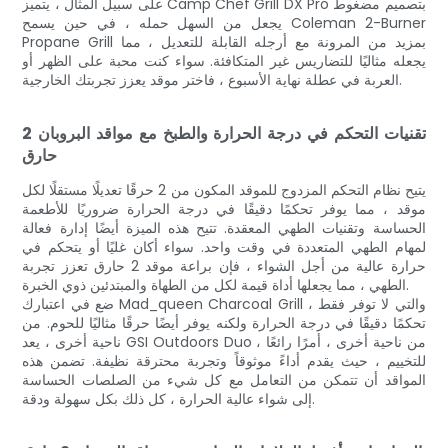
على سبيل المثال ، يتميز Camp Chef Grill DX Pro بتصميم مضغوط
يجعل من السهل حمله ، في حين يسمح Coleman 2-Burner
Propane Grill بمزيد من المرونة مع أرجله القابلة للتعديل ، مما
يجعله مثاليًا للتضاريس غير المتكافئة. سواء كنت محبة على الظهر أو
العربة في عطلة نهاية الأسبوع ، فاختر موقد يعزز تجربتك الخارجية.
تقنيات التحكم في درجة الحرارة والطبخ مع مواقد البروبان 2
حارق
يتيح نظام التحكم المزدوج للموقد المكون من 2 حرقًا تعديلًا مستقلًا لكل
موقد ، مما يوفر تحكمًا دقيقًا في درجة الحرارة ضروريًا للأطعمة
الحساسة وتقنيات الطهي المعقدة. تتيح هذه الميزة أيضًا إدارة فعالة
لمهام الطهي المتعددة في وقت واحد. سواء أكان غليًا أو يتحكم في
حرارة عالية من أجل الشواء ، فإن براعة موقد 2 حارق تعزز تجربة
الطهي ، مما يجعلها أداة قيمة لكل من الطهاة والمبتدئين ذوي الخبرة.
ضع في اعتبارك Mad_queen Charcoal Grill ، والتي لا توفر فقط
تحكمًا دقيقًا في درجة الحرارة ولكنه يوفر أيضًا حرقًا مثاليًا للحوم. من
ناحية أخرى ، يعد GSI Outdoors Duo ، من ناحية أخرى ، أمرًا رائعًا
للتخييم ، حيث يقدم أداءً موثوقاً وتجربة محترقة نظيفة. تضمن هذه
المواقد أن تتمكن من التعامل مع كل شيء من الصلصات الحساسة
إلى شواء عالية الحرارة ، كل ذلك بكل سهولة ودقة.