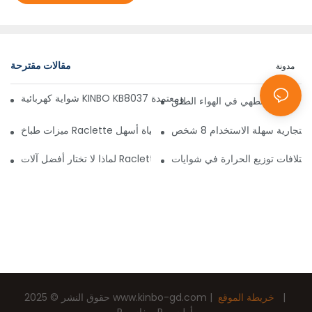
مقالات مقترحة
مدونة
KINBO KB تتسع لستة أشخاص - مريحة، وبسعر معقول، ومعتمدة
ات كهربائية للطهي في الهواء الطلق
ميزات طباخ Raclette تجعل الحياة أسهل
لماذا لا تختار أفضل آلات Raclette التجارية؟
|
خريطة الموقع
|
www.kinbo-gd.com
حقوق النشر © 2025