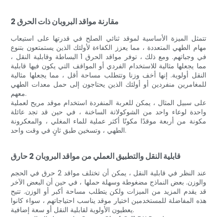
مقارنة مواقد البروبان ذات الحرق 2
تتمثل الميزة الأساسية لموقد ثنائي الصلح في قدرتها على استيعاب
مهام الطهي المتعددة ، مما يعزز الكفاءة لأولئك الذين يستمتعون بتنوع
في وجباتهم. ومع ذلك ، توفر مواقد الحرق 1 البساطة وقابلية النقل ،
مما يجعلها مثالية للاستخدام الفردي أو المواقف التي يكون فيها قابلية
النقل أولوية. إنها أخف وزنا وتتطلب مساحة أقل ، مما يجعلها مثالية
للمغامرين منفردين أو أولئك الذين يحتاجون إلى حمل معدات الطهي
معهم.
على سبيل المثال ، يمكن للعربة المنفردة استخدام موقد مريح لعملية
واحدة لوعاء واحد من الشوكولاتة الساخنة ، في حين قد تجد عائلة
مكونة من أربعة موقدًا مكونًا أكثر عملية للماء المغلي ، والمعكرونة
الطهي ، وتسخين طبق ثانٍ في وقت واحد.
قابلية النقل والتطبيق العملي من مواقد البروبان 2 حارق
عند النظر في قابلية النقل ، يمكن أن تختلف مواقد 2 حرق في الحجم
والوزن. بعض النماذج مضغوطة وسهلة حملها ، في حين أن البعض الآخر
قد يقدم المزيد من الميزات ولكن يتطلب مساحة أكبر أو الوزن. تتيح
هذه المفاضلة للمستخدمين اختيار موقد يناسب احتياجاتهم ، سواء كانوا
يعطيون الأولوية لقابلية النقل أو سعة إضافية.