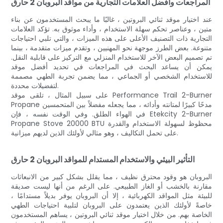
المراجعات وأفضل العلامات التجارية من مواقد البروبان 2 حارق
عند اختيار موقد ثنائي البروتين ، غالبًا ما يبحث المستخدمون عن بناء
متين ، وعناصر تحكم سهلة الاستخدام ، وأداء موثوق به. تؤكد العلامات
التجارية ذات التصنيف الأعلى على هذه الميزات ، والتي تلبي احتياجات
متنوعة. بعض الطرز موجهة نحو المهنيين ، وتقدم ميزات متقدمة ، بينما
تم تصميم البعض الآخر للاستخدام المنزلي مع التركيز على قابلية النقل.
يمكن أن يساعد البحث في المراجعات في تحديد أفضل موقد
للاستخدام الشخصي أو الجماعي ، مما يضمن تجربة الطهي مصممة
لتفضيلات محددة.
على سبيل المثال ، تلقى موقد Performance Trail 2-Burner
Propane مدحًا كبيرًا لمتانته وأدائه ، مما يجعله مفضلاً بين المتحمسين
في الهواء الطلق. وفي الوقت نفسه ، فإن Etekcity 2-Burner
Propane Stove 20000 BTU محظوظ لسهولة الاستخدام والقدرة
على تحمل التكاليف ، وهو مثالي لأولئك الذين لديهم ميزانية.
التأثير البيئي والاستخدام المستدام للمواقد البروبان 2 حارق
البروبان هو وقود محترق نظيف ، مما يقلل بشكل كبير من الانبعاثات
مقارنة بالخشب أو الغاز الطبيعي. على الرغم من أنها ليست صديقة
للبيئة مثل المواقد الكهربائية ، إلا أن البروبان يوفر بديلاً مستدامًا ،
خاصةً لأولئك الذين يعتمدون على البروبان لتلبية احتياجات الطهي
الخاصة بهم. من خلال اختيار موقد ثنائي البروتين ، يساهم المستخدمون