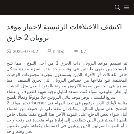
اكتشف الاختلافات الرئيسية لاختيار موقد
بروبان 2 حارق
2025-07-02
Kinbo
57
تم تصميم مواقد البروبان ذات الحرق 2 من أجل التنوع ، مما يتيح
للمستخدمين طهي طبقتين في وقت واحد. هذه الميزة مفيدة بشكل
خاص للعائلات أو الأفراد الذين يستمتعون بتجربة مجموعات الوجبات
المختلفة. تنبع كفاءتها من خصائص البروبان التي تحرق النظيف ، مما
يساهم في انخفاض بصمة الكربون مقارنة بالوقود البديل مثل الخشب
أو الغاز الطبيعي. سواء كنت تستعد لتناول وجبة شهية للضيوف أو عشاء
سريع لنفسك ، يوفر موقد ثنائي البروتين حلًا موثوقًا وفعالًا للطبخ.
تعتبر مواقد 2-burner مثالية لأولئك الذين يرغبون في تعدد المهام في
المطبخ. على سبيل المثال ، يمكنك أن نطه على نار خفيفة من الحساء
أثناء شواء بعض الدجاج على الموقد الآخر. هذا التنوع مفيد بشكل خاص
للطهاة المحترفين الذين يتطلعون إلى إدارة مهام متعددة في وقت واحد
، أو للطهاة المنزليين الذين يرغبون في الاستمتاع بكفاءة طهي طبقتين
في وقت واحد.