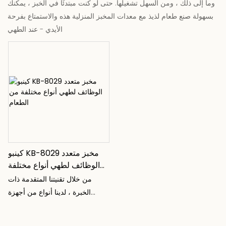
وما إلى ذلك ، ومن السهل تشغيلها. حتى لو كنت مبتدئًا في الخبز ، يمكنك
بسهولة صنع طعام لذيذ مع معدات المخبز المنزلية هذه والاستمتاع بفرحة
الأيدي - عند الطهي
كينبو KB-8029 مخبز متعدد
الوظائف لطهي أنواع مختلفة
من الطعام
من خلال تقنيتنا المتقدمة ذات
الخبرة ، لدينا أنواع من أجهزة
المطبخ R & D ، للحصول على
أمثلة: آلة بيتزا جديدة ، صفيحة