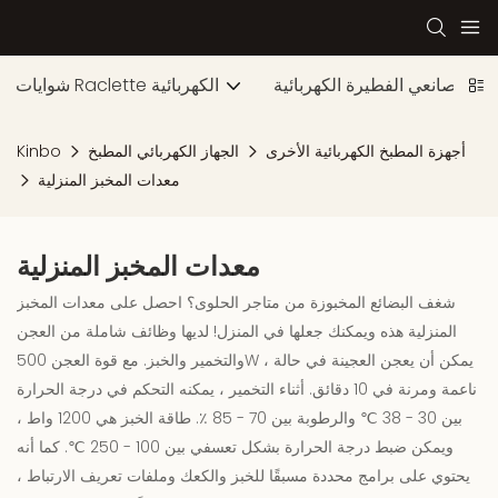
صانعي الفطيرة الكهربائية
شوايات Raclette الكهربائية
أجهزة المطبخ الكهربائية الأخرى
الجهاز الكهربائي المطبخ
Kinbo
معدات المخبز المنزلية
معدات المخبز المنزلية
شغف البضائع المخبوزة من متاجر الحلوى؟ احصل على معدات المخبز
المنزلية هذه ويمكنك جعلها في المنزل! لديها وظائف شاملة من العجن
والتخمير والخبز. مع قوة العجن 500W ، يمكن أن يعجن العجينة في حالة
ناعمة ومرنة في 10 دقائق. أثناء التخمير ، يمكنه التحكم في درجة الحرارة
بين 30 - 38 ℃ والرطوبة بين 70 - 85 ٪. طاقة الخبز هي 1200 واط ،
ويمكن ضبط درجة الحرارة بشكل تعسفي بين 100 - 250 ℃. كما أنه
يحتوي على برامج محددة مسبقًا للخبز والكعك وملفات تعريف الارتباط ،