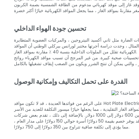
ن موقد غاز إلى موقد كهربائي مدعوم من الطاقة الشمسية بصمة الكربون
تحسين جودة الهواء الداخلي
 مثل ثاني أكسيد النيتروجين ، والمركبات العضوية المتطايرة (VOCs) ، وأول
ل المثال ، وجدت دراسة أجرتها مختبر لورانس بيركلي الوطني أن المواقد
الكهربائية تقلل من الملوثات الداخلية بنسبة 40 ٪ مقارنة بمواقد الغاز.
ى تحسينات صحية كبيرة. من غير المرجح أن تسبب مواقد الكهرباء روائح
القدرة على تحمل التكاليف وإمكانية الوصول
على الرغم من فوائدها العديدة ، قد لا تكون مواقد Hot Plate Electric في متناول جميع الأسر بسبب التكلفة. ومع ذلك ، فإن التطورات في التكنولوجيا والمبادرات السياسية تجعل هذه المواقد بأسعار معقولة بشكل متزايد
على سبيل المثال ، يمكن أن يكلف الموقد الكهربائي الأساسي ما بين 300 دولار إلى 500 دولار ، في حين أن الطرز الأكثر تقدماً يمكن أن تتراوح بين 600 دولار إلى 1000 دولار. بالإضافة إلى ذلك ، تقدم بعض شركات
المرافق خصومات أو خصومات للعملاء الذين يتحولون إلى مواقد كهربائية ، وخاصة أولئك الذين يستخدمون كمية كبيرة من الطاقة. على سبيل المثال ، قد يوفر خصم بقيمة 50 دولارًا أسرة حوالي 150 دولارًا على مدار العام ،
مما يؤدي إلى تكلفة صافية تتراوح بين 350 دولارًا إلى 750 دولارًا.