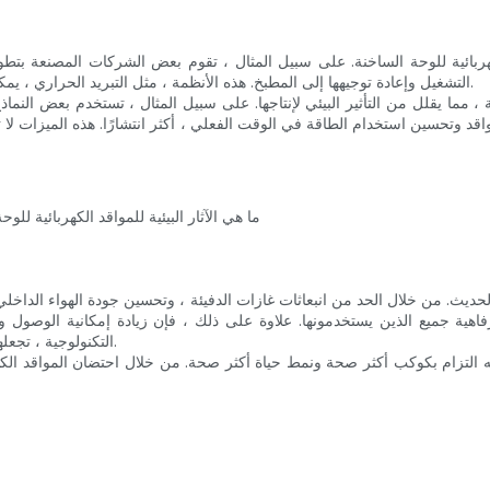
كهربائية للوحة الساخنة. على سبيل المثال ، تقوم بعض الشركات المصنعة بتطوي
التشغيل وإعادة توجيهها إلى المطبخ. هذه الأنظمة ، مثل التبريد الحراري ، يمكن أن تقلل بشكل كبير من نفايات الطاقة وتقلل من التأثير البيئي الكلي.
 ، مما يقلل من التأثير البيئي لإنتاجها. على سبيل المثال ، تستخدم بعض الن
مواقد وتحسين استخدام الطاقة في الوقت الفعلي ، أكثر انتشارًا. هذه الميزات ل
هية جميع الذين يستخدمونها. علاوة على ذلك ، فإن زيادة إمكانية الوصول وال
التكنولوجية ، تجعلها خيارًا قابلاً للتطبيق لأصحاب المنازل وصانعي السياسات على حد سواء.
 ؛ إنه التزام بكوكب أكثر صحة ونمط حياة أكثر صحة. من خلال احتضان المواقد ال