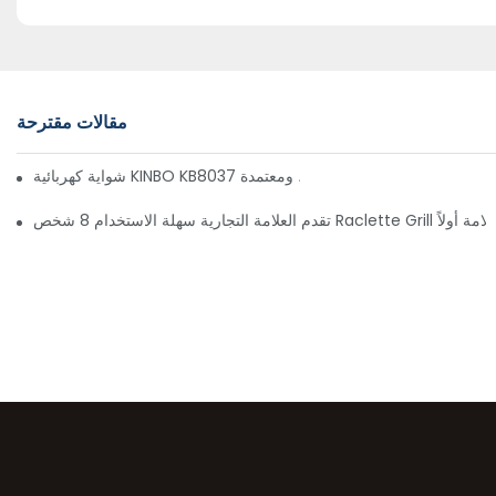
مقالات مقترحة
KINBO KB تتسع لستة أشخاص - مريحة، وبسعر معقول، ومعتمدة
استخدام 8 شخص Raclette Grill مع السلامة أولاً