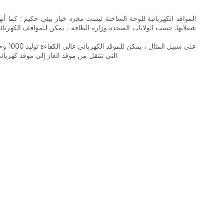
المواقد الكهربائية للوحة الساخنة ليست مجرد خيار بيئي حكيم ؛ كما أن
التي تنتقل من موقد الغاز إلى موقد كهربائي أن تقلل من استهلاك الطاقة بنسبة تصل إلى 60 ٪ ، مما يؤدي إلى وفورات متوسط ​​قدرها 150 دولارًا سنويًا ، بناءً على متوسط ​​أسعار الطاقة الوطنية.