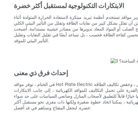
الابتكارات التكنولوجية لمستقبل أكثر خضرة
ر مواقد تستخدم أنظمة تبريد مبتكرة لاستعادة الحرارة المتولدة أثناء
ماذج الصلب أو المواد المعاد تدويرها من مصادر خشبية مستدامة. أصبحت
ا تحسن كفاءة الطاقة فحسب ، بل تساعد أيضًا في تقليل النفايات وتقليل
التأثير البيئي للموقد.
إحداث فرق ذي معنى
في الختام ، توفر مواقد Hot Plate Electric مجموعة من الفوائد البيئية والصحية التي تجعلها خيارًا مستدامًا للمنزل الحديث. من خلال الحد من انبعاثات غازات الدفيئة ، وتحسين جودة الهواء الداخلي ، وخفض تكاليف الطاقة
قدرة على تحمل التكاليف للمواقد الكهربائية ، إلى جانب الابتكارات
كهربائية ، يمكننا اتخاذ خطوة صغيرة ولكنها ذات مغزى نحو مستقبل أكثر
خضرة. لنجعل المفتاح ونساهم في غد أفضل.