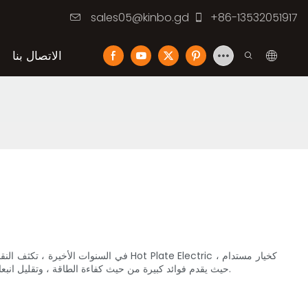
sales05@kinbo.gd
+86-13532051917
الاتصال بنا
في السنوات الأخيرة ، تكثف النقاش حول م
حيث يقدم فوائد كبيرة من حيث كفاءة الطاقة ، وتقليل انبعاثات غازات الدفيئة ، وتحسين جودة الهواء الداخلي. دعونا نستكشف كيف تساهم هذه المواقد في منزل أكثر خضرة بطريقة يتردد صداها مع جمهور أوسع.