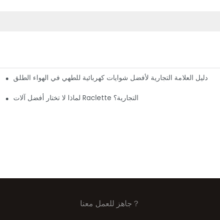
دليل العلامة التجارية لأفضل شوايات كهربائية للطهي في الهواء الطلق
شواية كهربائية 8037
لماذا لا تختار أفضل آلات Raclette التجارية؟
تقدم العلامة التجارية سهلة ال
جاهز للعمل معنا？