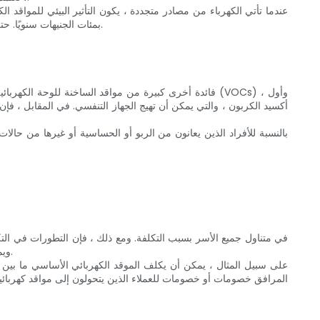
عندما تأتي الكهرباء من مصادر متجددة ، يكون التأثير البيئي للمواقد
بمئات الجنيهات سنويًا. حتى عندما يتم توليد الكهرباء من مصادر غير مجددة ، يكون الفرق في الانبعاثات أصغر مقارنةً بمواقد الغاز ، مما يجعل المواقد الكهربائية خيارًا أكثر خضرة.
فائدة أخرى كبيرة من مواقد الساخنة للوحة الكهربائية هي
أكسيد الكربون ، والتي يمكن أن تهيج الجهاز التنفسي. في المقابل ، فإن
بالنسبة للأفراد الذين يعانون من الربو أو الحساسية أو غيرها من حال
ويمكن الوصول إليها. يقدم العديد من الشركات المصنعة الآن نماذج بأسعار مماثلة لمواقد الغاز التقليدية ، مما يجعلها خيارًا ميسور التكلفة للعديد من الأسر.