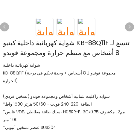
شواية كهربائية داخلية كينبو KB-88Q11F تتسع لـ
8 أشخاص مع منظم حرارة ومجموعة فوندو
شواية كهربائية داخلية
KB-88Q11F (مجموعة فوندو لـ 8 أشخاص + وحدة تحكم في درجة
الحرارة)
شواية راكليت لثمانية أشخاص ومجموعة فوندو (تسخين فردي)
*الطاقة: 220-240 فولت ~ 50/60 هرتز 1500 واط
*قابس VDE، سلك طاقة مطاطي، H05RR-F، 3Cx0.75 مم2، مكشوف
1.00 متر
*عنصر تسخين أنبوبي SUS304