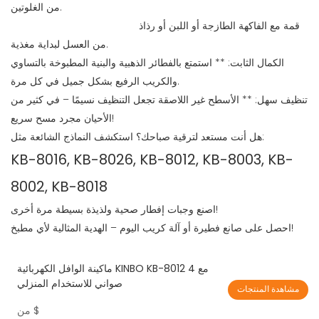
من الغلوتين.
قمة مع الفاكهة الطازجة أو اللبن أو رذاذ
من العسل لبداية مغذية.
الكمال الثابت: ** استمتع بالفطائر الذهبية والبنية المطبوخة بالتساوي
والكريب الرفيع بشكل جميل في كل مرة.
تنظيف سهل: ** الأسطح غير اللاصقة تجعل التنظيف نسيمًا – في كثير من
الأحيان مجرد مسح سريع!
هل أنت مستعد لترقية صباحك؟ استكشف النماذج الشائعة مثل:
KB-8016, KB-8026, KB-8012, KB-8003, KB-
8002, KB-8018
اصنع وجبات إفطار صحية ولذيذة بسيطة مرة أخرى!
احصل على صانع فطيرة أو آلة كريب اليوم – الهدية المثالية لأي مطبخ!
ماكينة الوافل الكهربائية KINBO KB-8012 مع 4
صواني للاستخدام المنزلي
مشاهدة المنتجات
$
من