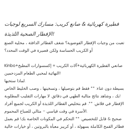
فطيرة كهربائية & صانع كريب: مسارك السريع لوجبات
الإفطار الصحية اللذيذة!
تعبت من وجبات الإفطار الفوضوية؟ شغف الفطائر الدافئة ، محلية الصنع
أو الكريب الحساسة ولكن قصيرة في الوقت المحدد؟
Kinbo+صانعي الفطيرة الكهربائية+آلات الكريب = إكسسوارات المطبخ
النهائية لمحبي الطعام المزدحمين!
لماذا ستحبها:
بسيطة دون عناء: ** فقط قم بتوصيلها ، وتسخينها ، وصب الخليط الخاص
بك ، وشاهد نتائج مثالية الطهي في دقائق. لا مهارات التقليب المطلوبة!
الإفطار في فلاش: **. قم بتخليص الفطائر اللذيذة أو الكريب لجميع أفراد
الأسرة في وقت قياسي – مثالي للصباح المحموم.
صحيح & قابل للتخصيص: ** التحكم في المكونات الخاصة بك! قم بعمل
فطائر القمح الكاملة بسهولة ، أو كريبز معبأة بالبروتين ، أو خيارات خالية