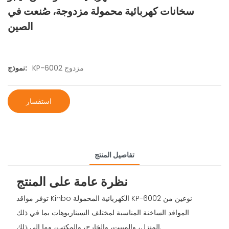
سخانات كهربائية محمولة مزدوجة، صُنعت في
الصين
KP-6002 مزدوج
نموذج:
استفسار
تفاصيل المنتج
نظرة عامة على المنتج
توفر مواقد Kinbo الكهربائية المحمولة KP-6002 نوعين من
المواقد الساخنة المناسبة لمختلف السيناريوهات بما في ذلك
المنزل، والمبيت، والخارج، والمكتب، وما إلى ذلك.