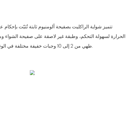
تتميز شواية الراكليت بصفيحة ألومنيوم ثابتة تُثبّت بإحكام 
الحرارة لسهولة التحكم، وطبقة غير لاصقة على صفيحة الشواء وم
طهي من 2 إلى 10 وجبات خفيفة مختلفة في الوقت نفسه، أو إذابة جبن الراكليت.