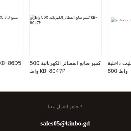
اخلية KB-8047،
كينبو صانع الفطائر الكهربائية 500
800 واط
واط KB-8047P
جاهز للعمل معنا？
sales05@kinbo.gd