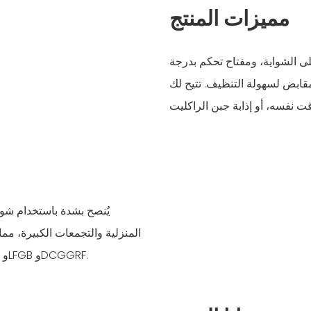
مميزات المنتج
على الشواية، ومفتاح تحكم بدرجة
قابض لسهولة التنظيف. تتيح لك
يُنصح بشدة باستخدام شواية 
المنزلية والتجمعات الكبيرة، مما
للمعايير المهنية، بما في ذلك GS وCE وCB وETL وReach وRoHS وLFGB وDCGGRF.