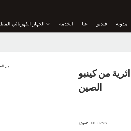
مدونة
فيديو
عنا
الخدمة
الجهاز الكهربائي المطب
ن كينبو KB-82M6 من
الصين
KB-82M6
نموذج: