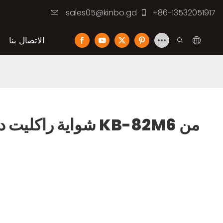
sales05@kinbo.gd
+86-13532051917
الاتصال بنا
شواية راكليت دائرية م