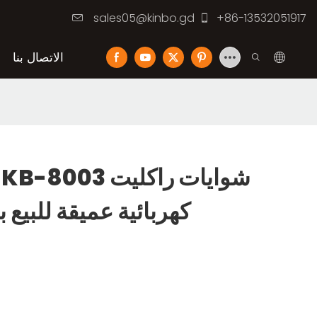
sales05@kinbo.gd
+86-13532051917
الاتصال بنا
كهربائية عميقة للبيع ب