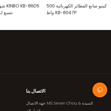
كينبو صانع الفطائر الكهربائية 500
شواية 
واط KB-8047P
تتسع لـ 6 أشخا
الاتصال بنا
جهة الاتصال: MS Seven Chou & السيدة
راشيل لام