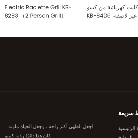
ليت كهربائية من كينبو
Electric Raclette Grill KB-
KB-84D6 مع شواية غير لاصقة،
82B3 （2 Person Grill）
ز مربع، شواية داخلية
ط سريعة
اجعل الطهي أكثر راحة ، وجعل الحياة ملونة -
الرئيسية
كان هذا دائمًا رؤية كينبو.
ئي المطبخ