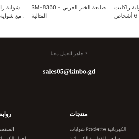
راكليت KINBO KB-86D5
SM-8360 - صانعة الخبز العربي
شواية راك
ص
المثالية
طرا
جاهز للعمل معنا？
sales05@kinbo.gd
منتجات
رواب
شوايات Raclette الكهربائية
الصفحة 
صانعي الفطيرة الكهربائية
الجهاز الكهربا