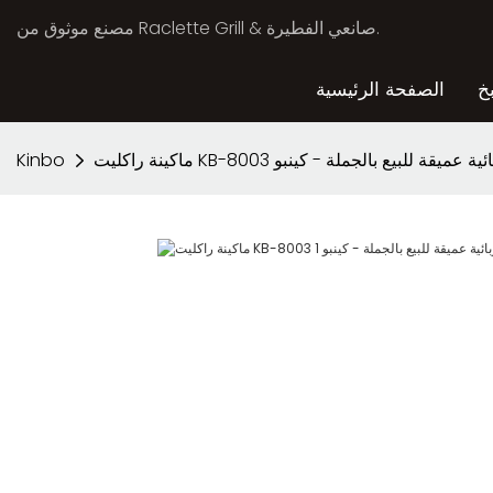
مصنع موثوق من Raclette Grill & صانعي الفطيرة.
خ
الصفحة الرئيسية
راكليت كهربائية عميقة للبيع بالجملة - كينبو
Kinbo