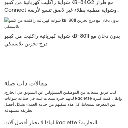
شواية راكليت كهربائية من كينبو KB-84G2 مع طراز
Connect وشواية مطلية بطلاء غير لاصق تتسع لأربعة
أشخاص
شواية كهربائية راكليت من كينبو kB-8011 بدون دخان مع
درج تخزين بلاستيكي
مقالات ذات صلة
لدينا فريق مبيعات من الموظفين المسؤولين عن التسويق في الخارج.
لديهم خبرة مبيعات غنية في صناعة شوايات Raclette وإتقان كمية كبيرة
من المعرفة بمنتجاتنا. كل هذه تمكنهم من خدمة العملاء بشكل أفضل
بطريقة مستهدفة
لماذا لا تختار أفضل آلات Raclette التجارية؟