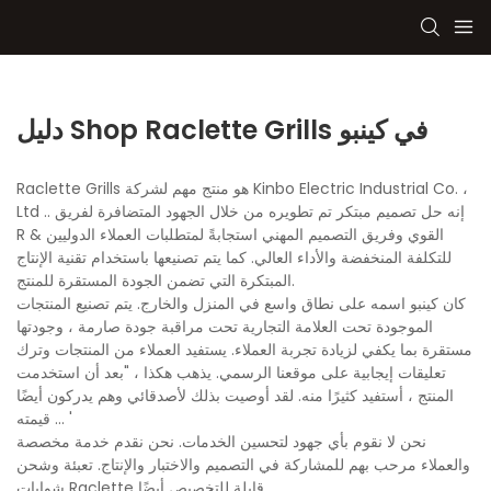
دليل Shop Raclette Grills في كينبو
Raclette Grills هو منتج مهم لشركة Kinbo Electric Industrial Co. ،
Ltd .. إنه حل تصميم مبتكر تم تطويره من خلال الجهود المتضافرة لفريق
R & القوي وفريق التصميم المهني استجابةً لمتطلبات العملاء الدوليين
للتكلفة المنخفضة والأداء العالي. كما يتم تصنيعها باستخدام تقنية الإنتاج
المبتكرة التي تضمن الجودة المستقرة للمنتج.
كان كينبو اسمه على نطاق واسع في المنزل والخارج. يتم تصنيع المنتجات
الموجودة تحت العلامة التجارية تحت مراقبة جودة صارمة ، وجودتها
مستقرة بما يكفي لزيادة تجربة العملاء. يستفيد العملاء من المنتجات وترك
تعليقات إيجابية على موقعنا الرسمي. يذهب هكذا ، "بعد أن استخدمت
المنتج ، أستفيد كثيرًا منه. لقد أوصيت بذلك لأصدقائي وهم يدركون أيضًا
قيمته ... '
نحن لا نقوم بأي جهود لتحسين الخدمات. نحن نقدم خدمة مخصصة
والعملاء مرحب بهم للمشاركة في التصميم والاختبار والإنتاج. تعبئة وشحن
شوايات Raclette قابلة للتخصيص أيضًا.