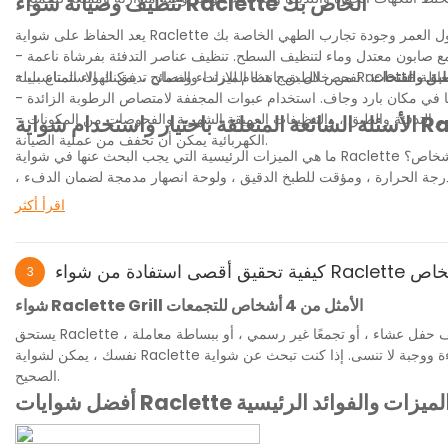
تنظيف وصيانة شواء Raclette الخاص بك
-
بق والفتحات
-
-
صر التدفئة والطبق ، والتنظيفات العميقة الشهرية والفحوصات من المكونات
-
الكهربائية يمكن أن تخفف من عملية الصيانة.
زاء ، وتنظيف سهلة ، والتحكم في درجة الحرارة ، ومؤقت للطبخ الدقيق ، ولوحة انصهار مدمجة لضمان الدفء ،
وشبكة صافية قابلة للتعديل لمنع العناصر من الشواية.
اقرأ أكثر
3
 وتشمل مكونات متنوعة ، وإنشاء طبق جبن مشترك ، وترتيب مجموعة متنوعة من
شواء Raclette Grill الأمثل من 4 أشخاص للتجمعات
يستحق Raclette ، الذي ينتشر الجبن المذاب ، وهو أمر حشد ، أجهزته الخاصة لرفع التجربة. سواء كنت تستضيف حفل عشاء ، أو تجمعًا غير رسمي ، أو ببساطة معاملة
كيف يمكنني التأكد من ليلة Raclette الناجحة ل 8 ضيوف؟
نفسك ، يمكن لشواية Raclette المناسبة أن تحدث فرقًا بين الرداءة ووجبة لا تنسى. إذا كنت تبحث عن شواية Raclette المثلى من 4 أشخاص ، فقد وصلت إلى المكان
المكونات الإعدادية مقدمًا ، وضعت محطة Raclette DIY ، ونكهات التوازن والقوام ، والحفاظ على جبن Raclette دافئًا عن طريق إضافة لوحة ذوبان مدمجة. تأكد من أن
الصحيح.
كل شخص لديه سهولة الوصول إلى صلصات الغمس وأدوات التقديم.
ارتداء ، وضمان تدفق الهواء المناسب ، وتخزين الشواية في مكان بارد وجاف