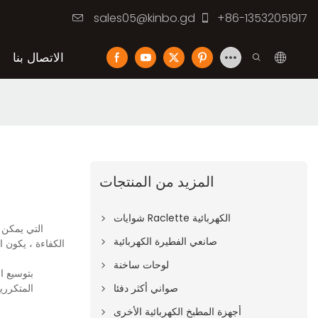
sales05@kinbo.gd
+86-13532051917
الاتصال بنا
المزيد من المنتجات
شوايات Raclette الكهربائية
صانعي الفطيرة الكهربائية
الكفاءة ، يكون 
لوحات ساخنة
صواني أكثر دفئا
المتكرري
أجهزة المطبخ الكهربائية الأخرى