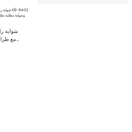
أشخاص، و
شواية را
بطلاء غير 