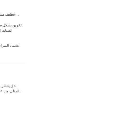
: افصل الشواية ، واتركها تبرد ، ثم استخدم قطعة قماش ناعمة أو إسفنجة مع صابون معتدل وماء لتنظيف السطح. تنظيف عناصر التدفئة بفرشاة ناعمة.
تنظيف من
: اسمح للشواية بالتجف تمامًا ، ولفها بقطعة قماش نظيفة وجافة ، وتخزينها في مكان بارد وجاف. استخدام عبوات المجففة لامتصاص الرطوبة الزائدة.
تخزين بشكل ص
الصيانة ا
تشمل أفضل العلامات التجارية Quesogrill و All-Grill و Romet RGR-808 و Polder RG08W-S ، والمعروفة بميزاتها السهلة للاستخدام ، والتكنولوجيا المبتكرة ، والمتانة.
تأكد من
افصل الشواية ، 