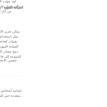
لقد حولت الت
الصيانة التنبؤية
: 
من آثار 
يمكن تعزيز الك
مثل استخدام ا
تقنيات كفاءة
الصيانة التنب
دمج مصادر الط
تتضمن الاتجا
توفر آلات الكر
متعددة حتى للد