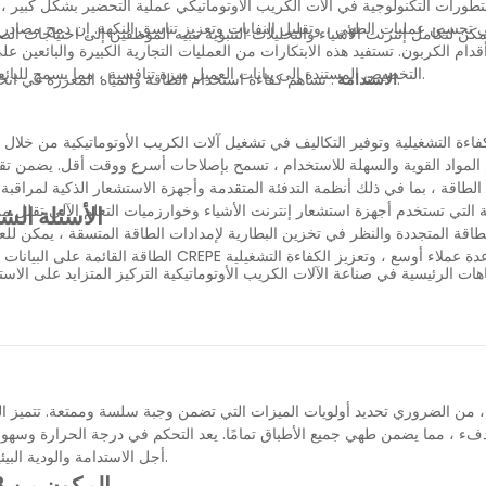
طورات التكنولوجية في آلات الكريب الأوتوماتيكي عملية التحضير بشكل كبير ، م
يمكن لتكامل إنترنت الأشياء والتحليلات التنبؤية تنبيه الموظفين إلى احتياجات 
أقدام الكربون. تستفيد هذه الابتكارات من العمليات التجارية الكبيرة والبائعي
التخصيص المستندة إلى بيانات العميل ميزة تنافسية ، مما يسمح للبائعين بوصفات شخصية وحملات تسويقية مستهدفة ، وتعزيز رضا العملاء والولاء.
: تساهم كفاءة استخدام الطاقة والمياه المعززة في انخفاض بصمة الكربون ، مما يجعل هذه الآلات جذابة للمستهلكين الواعين بيئيًا.
الاستدامة
فاءة التشغيلية وتوفير التكاليف في تشغيل آلات الكريب الأوتوماتيكية من خلال 
لمواد القوية والسهلة للاستخدام ، تسمح بإصلاحات أسرع ووقت أقل. يضمن تقليل
 الطاقة ، بما في ذلك أنظمة التدفئة المتقدمة وأجهزة الاستشعار الذكية لمراقب
ؤية التي تستخدم أجهزة استشعار إنترنت الأشياء وخوارزميات التعلم الآلي تقلل 
الأسئلة الشا
اقة المتجددة والنظر في تخزين البطارية لإمدادات الطاقة المتسقة ، يمكن للعم
الطاقة القائمة على البيانات تعديلات في الو
هات الرئيسية في صناعة الآلات الكريب الأوتوماتيكية التركيز المتزايد على الاست
وتخصيص الموارد ، وتطوير خيارات غذائية قابلة للتخصيص لجذب قاعدة عملاء أوسع.
يب الأوتوماتيكية كفاءة تشغيلية من خلال أجهزة استشعار متقدمة ومنظمة العفو ال
ما هي الفوائد التي توفرها أنظمة إدارة الطاقة الذكية في آلات الكريب التلقائية؟
فء ، مما يضمن طهي جميع الأطباق تمامًا. يعد التحكم في درجة الحرارة وسهولة 
أجل الاستدامة والودية البيئية ، ضع في اعتبارك النماذج الموفرة للطاقة ومصنوعة من مواد صديقة للبيئة.
أفضل العلامات التجارية لشواء Raclette المكون من 8 أشخاص