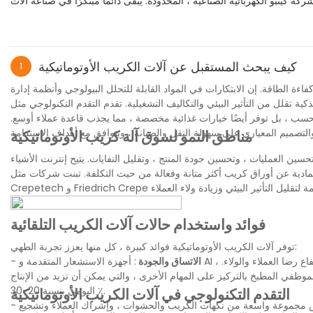
كيف يبحث المستقبل عن آلات الكريب الأوتوماتيكية
1
فاءة الطاقة. إن الابتكارات في المواد القابلة للتحلل البيولوجي وأنظمة إدارة
 من التأثير البيئي والتكاليف التشغيلية. تقدم التقدم التكنولوجي مثل AI و IoT أداء الماكينة من خلال الصيانة التنبؤية والمراقبة في الوقت الفعلي ، والتي
فحسب ، بل توفر أيضًا خيارات غذائية مخصصة ، مما يجذب قاعدة عملاء أوسع.
مناطق النمو لسوق آلة كريب الأوتوماتيكية
 ، وتحسين جودة المنتج ، وتقليل النفايات. يتيح إنترنت الأشياء (IoT) المراقبة في الوقت
م المادية عن أوراق كريب أكثر متانة وفعالة من حيث التكلفة. تبنت شركات مثل
فوائد واستخدام حالات آلات الكريب التلقائية
توفر آلات الكريب الأوتوماتيكية فوائد كبيرة ، كل منها يعزز تجربة الطهي:
ارتفاع رضا العملاء والولاء.
الاتساق والجودة
-
موظفي المطبخ بالتركيز على المهام الأخرى ، والتي يمكن أن تزيد من الإنتاج
اليومي بنسبة 20-30 ٪.
التقدم التكنولوجي في آلات الكريب الأوتوماتيكية
صيص مجموعة واسعة من نكهات الكريب والحشوات ، وإشراك العملاء وتشجيع
-