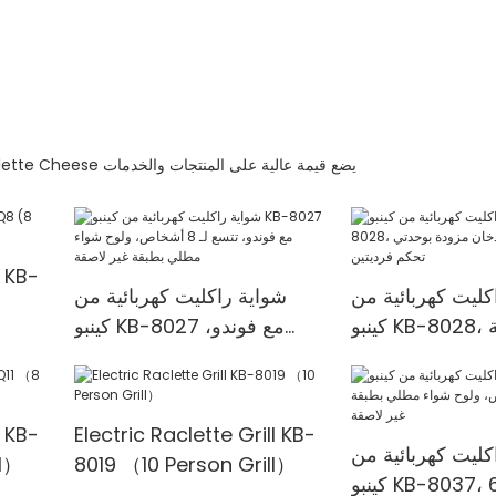
Kinbo Electric Industrial Co. ، Ltd. يهدف إلى أن يكون منتجًا لآلات Raclette Cheese يضع قيمة عالية على المنتجات والخدمات
l KB-
كليت كهربائية من
شواية راكليت كهربائية من
كينبو KB-8028، شواية داخلية
كينبو KB-8027 مع فوندو،
ان مزودة بوحدتي
تتسع لـ 8 أشخاص، ولوح شواء
تحكم فرديتين
مطلي بطبقة غير لاصقة
l KB-
Electric Raclette Grill KB-
كليت كهربائية من
ll）
8019 （10 Person Grill）
كينبو KB-8037، تتسع لـ 6