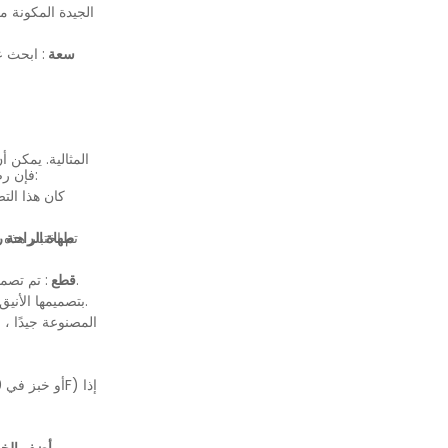
سعة
عندما يتعلق الأمر بتصنيف شوايات Raclette ، فإن رضا العملاء هو المقياس النهائي. فيما يلي بعض النماذج ذات التصنيف الأعلى التي اكتسبت ثقة الطهاة المنزليين:
طهاة الراحة 
تم اختبار هذه
: تم تصميم هذه المجموعة الاحترافية للمتانة والتنوع. إنها مثالية للتجمعات الأكبر أو لأولئك الذين يريدون جهازًا عالي الجودة لسنوات قادمة.
مجموعة Raclette Pro 4 قطع
: بتصميمها الأنيق ومقبضها المريح ، تعد هذه المجموعة خيارًا رائعًا لأولئك الذين يريدون تطورًا حديثًا على طبق كلاسيكي.
: قم بتدوير الجبن مع مزيج من الخضروات الطازجة مثل البروكلي والسبانخ والجزر. رذاذ مع القليل من زيت الزيتون أو الزبدة للحصول على نكهة إضافية.
أضف الخ