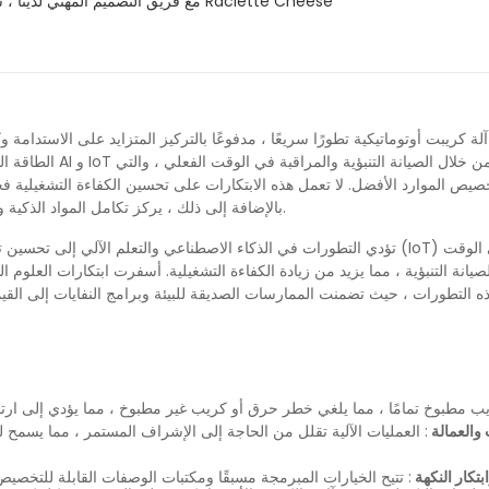
مع فريق التصميم المهني لدينا ، شركة كينبو الكهربائية الصناعية ، المحدودة. يبقى دائمًا مبتكرًا في صناعة آلات Raclette Cheese
ة كريبت أوتوماتيكية تطورًا سريعًا ، مدفوعًا بالتركيز المتزايد على الاستدامة وك
الطاقة الذكية تقلل
خصيص الموارد الأفضل. لا تعمل هذه الابتكارات على تحسين الكفاءة التشغيلية 
بالإضافة إلى ذلك ، يركز تكامل المواد الذكية والتصميم المعياري على سهولة النقل والصيانة ، ويتوافق مع أهداف الاستدامة.
تؤدي التطورات في الذكاء الاصطناعي والتعلم الآلي إلى تحسين تحسين العمليات
صيانة التنبؤية ، مما يزيد من زيادة الكفاءة التشغيلية. أسفرت ابتكارات العلو
تقدمة و AI ، تضمن أن كل كريب مطبوخ تمامًا ، مما يلغي خطر حرق أو كريب غير مطبوخ ، مما يؤدي إلى 
والعمالة
: العمليات الآلية تقلل من الحاجة إلى الإشراف المستمر ، مما يسمح ل
تكار النكهة
: تتيح الخيارات المبرمجة مسبقًا ومكتبات الوصفات القابلة للتخ