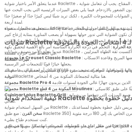
عندما يتعلق الأمر باختيار شواية Raclette ، فإن الوظائف والتعددات المستخدمة هي المفتاح. يجب أن تتعامل شواية Raclette Grill الجيدة المكونة من 4 أشخاص بسهولة ،
. تم تصميم بعض الشوايات للمجموعات الكبيرة ، لكنك تريد شيئًا ليس كبيرًا جدًا أو صغيرًا جدًا
لمدة أربعة.
وثوقية
جة الحرارة
: التحكم في درجة الحرارة المناسبة أمر بالغ الأهمية لتحقيق نكهة Raclette المثالية. يمكن أن يساعدك مقياس الحرارة الرقمي أو المقياس المدمج
في الحفاظ على حرارة متسقة.
: كان هذا التصميم الكلاسيكي مفضلاً لسنوات ، حيث يقدم تجربة طهي متينة وموثوقة. إن مقبضها المريح وقاعدة الانسكاب
مجموعة Le Creuset Classic Raclette
.
ميزات السلامة
يجعلها خيارًا قويًا للتجمعات غير الرسمية.
لية للمساحات الصغيرة. تضيف ميزة الإغلاق التلقائي راحة البال ، خاصة عند
جودتها وموثوقيتها. سواء كنت تبحث عن خيار كلاسيكي أو تصميم حديث ، فهناك
شواية Raclette هنا مثالية لتجمعاتك المكونة من 4 أشخاص.
الترفيه.
مجموعة Raclette المكونة من 4 قطع Moulinex
: يوفر هذا الخيار الصديق للميزانية جميع الميزات التي تتوقعها من شواية Raclette المصنوعة جيدًا ، بما في ذلك طلاء غير لاصقة وإغلاق
Cuisinart plus Raclette Grill
تلقائي.
سخن الفرن
: ضع طبق Raclette على ورقة خبز أو مقلاة ضحلة لمنع الالتصاق. سخن الفرن الخاص بك إلى 180 درجة مئوية (350F) أو خبز في 170 درجة مئوية (340F) إذا
كنت تستخدم طباخ بطيء.