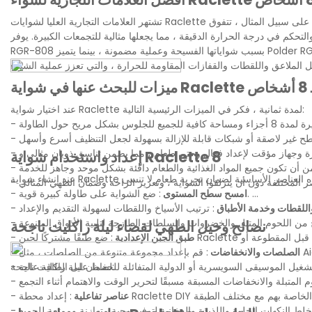
تشتهر العلامات التجارية العليا لشوايات Raclette ذات 8 أشخاص بميزاتها السهلة الاستخدام والتكنولوجيا المبتكرة. على سبيل المثال ، تتفوق Quesogrill مع مكوناتها السهلة
كيف تساهم آلات الكريب التلقائية في الاستدامة؟
ي درجة الحرارة الدقيقة ، مما يجعلها مثالية للتجمعات الكبيرة. يوفر All-Grill حاوية DIP مدمجة وتصميم قوي يضمن طول العمر. تم الإشادة بـ ROMET
ظمة إدارة الطاقة الذكية وبرامج النفايات إلى القيمة ، والتي تقلل من كل من
RGR-808 بسبب شواياتها الفسيحة وعملية مضمونة ، بينما يتميز Polder RG08W-S بتصميم أنيق وملحقات مريحة. تكمل هذه الشوايات الإكسسوارات والأدوات المختلفة ،
التأثير البيئي والتكاليف التشغيلية.
Racle لـ 8 أشخاص
عند اختيار شواية Raclette لمدة ثمانية ، فكر في الميزات الرئيسية التالية:
-
-
-
إعداد واستخدام شواية Raclette 8
-
-
: ضع الشواية على طاولة كبيرة قوية.
امسح سطح المستوى
-
واللقطات وخدمة الأطباق
-
-
نصائح وحيل الطهي لقضاء ليلة راكليت ناجحة
طبق الجبن الإعدادية
-
الصلصات والانخفاضات
-
لضمان ليلة راكليت ناجحة:
-
-
عناصر تفاعلية
-
-