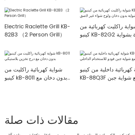
أشخاص، مزودة بمقبض
بلاستيكي للتحكم في درجة
الحرارة
اية راكليت كهربائية من
Electric Raclette Grill KB-
كينبو KB-82G2 مزودة بشواية
82B3 （2 Person Grill）
دون دخان ولوح شواء غير
لاصق
كهربائية داخلية من كينبو
شواية كهربائية راكليت من
KB-88Q3F مع شواية جبن
كينبو kB-8011 بدون دخان مع
فودو للاستخدام الداخلي
درج تخزين بلاستيكي
مقالات ذات صلة