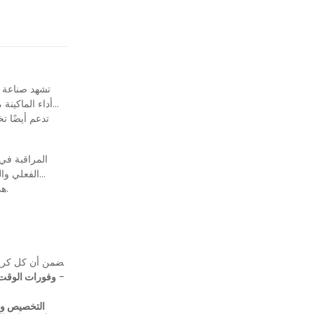
تشهد صناعة آل
تدعم أيضًا ت
الفعلي وال
Crepetech و Friedrich Crepe هذه التطورات ، حيث تضمنت الممارسات الصديقة للبيئة وبرامج النفايات إلى القيمة لتقليل التأثير البيئي وزيادة ولاء العملاء.
: أجهزة الاستشعار الم
-
وفورات الوقت 
التخصيص واب