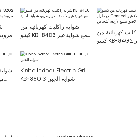
لوح شواء مطلي
بطبقة غير لاصقة
شواية راكليت كهربائية من
شو
كليت كهربائية من
كينبو KB-84D6 مع شواية غير
كينبو KB-84G2 مع طراز
لاصقة، طراز مربع، شواية
ب
Connect وشواية مطلية
داخلية
لاصق تتسع لأربعة
أشخاص
Kinbo Indoor Electric Grill
شواية 
KB-88Q13 شواية الجبن