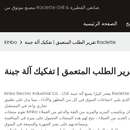
مصنع موثوق من Raclette Grill & صانعي الفطيرة.
خ
الصفحة الرئيسية
تقرير الطلب المتعمق | تفكيك آلة جبنة Raclette
Kinbo
Kinbo Electric Industrial Co. ، Ltd. يفخر كثيرًا بصنع آلة جبنة Raclette التي يمكن أن تخدم العملاء لسنوات. باستخدام أرقى المواد وتصميمها بدقة من قبل العمال
يم الذي يلبي احتياجات السوق في كل من المظهر والأداء ، مما يدل على تطبيق
تجاري واعد في المستقبل.
تقوم منتجات Kinbo بتوسيع التأثير في السوق العالمية. تتمتع هذه المنتجات بسجل بيع رائع في العديد من البلدان وتكتسب المزيد والمزيد من الثقة والدعم من العملاء
ات العديد من العملاء ، تتيح لهم هذه المنتجات الحصول على ميزة في المنافسة
ومساعدتهم على نشر الشهرة والسمعة في السوق.