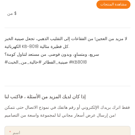
مشاهدة المنتجات
$
من
لا مزيد من العجين! من الفقاعات إلى التقليب الذهبي، تجعل صينية الخبز
الكهربائية KB-8018 كل فطيرة مثالية.
سريع، ومتساوٍ، وبدون فوضى. من مستعد لتناول كومة؟
#صينية_الفطائر #خالية_من_الخبث #KB8018
إذا كان لديك المزيد من الأسئلة ، فاكتب لنا
فقط اترك بريدك الإلكتروني أو رقم هاتفك في نموذج الاتصال حتى نتمكن
من إرسال عرض أسعار مجاني لنا لمجموعة واسعة من التصاميم!
اسم