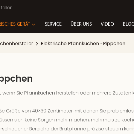
eller.
RISCHES GERÄT
SERVICE
ÜBER UNS
VIDEO
BLO
uchenhersteller
Elektrische Pfannkuchen -Rippchen
ippchen
ben, wenn Sie Pfannkuchen herstellen oder mehrere Zutat
ße Größe von 40×30 Zentimeter, mit denen Sie problemlos
üssen sich keine Sorgen mehr machen, mehrmals zu kochen
hiedener Bereiche der Bratpfanne präzise steuern kann. E