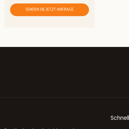
Füßen verle
und Stabilit
SENDEN SIE JETZT ANFRAGE
Pfannkuche
können Sie 
und golden
mit Pfannku
Maiskuchen
Tortillas gle
vorbereiten
endlose Rez
Arten von 
gesunden 
Hause erste
Kinbos
Schnell
Pfannkuche