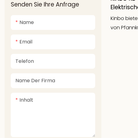
Senden Sie Ihre Anfrage
Tragbares Essenwärmer
Heimbäckereiausrüstung
Elektrisch
Pfannkuc
Kinbo biete
Elektrischer Milchaufschäumer
Name
Wippscha
von Pfannku
Lichtanze
um das Koc
Innenber
Email
genießen. U
Schicht-
Telefon
Beschichtu
sicher auf 
Name Der Firma
können leic
Reinigung se
Inhalt
Pfannkuche
bestehen a
hochtempe
n plastisch