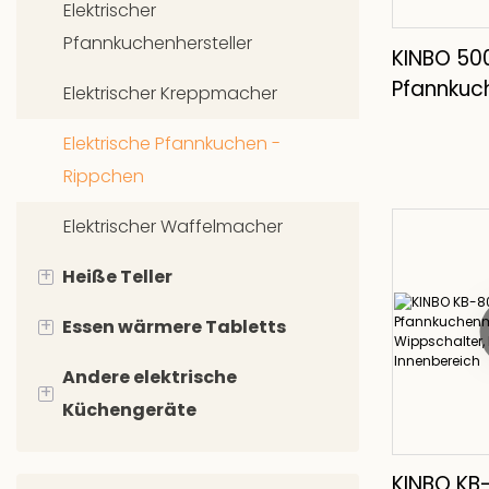
Elektrischer
Raclette -Käsegrill
Pfannkuchenhersteller
KINBO 500
Tischgrill
Pfannkuc
Elektrischer Kreppmacher
KB-8047
Elektrische Pfannkuchen -
Rippchen
Elektrischer Waffelmacher
+
Heiße Teller
+
Essen wärmere Tabletts
Heißplattenherd
Andere elektrische
Einzelbrennerofen
Buffet -
+
Küchengeräte
Lebensmittelwärmerschale
Zwei Brennerofen
Elektrisches Essen wärmer
Elektrischer Pizzaofen
Tragbare Hot Plate
KINBO K