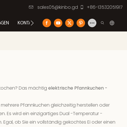
sales05@kinbo.gd
+86-13532051917
GGEN
KONTAKTIEREN SIE UNS
en kochen? Das mächtig
elektrische Pfannkuchen -
 mehrere Pfannkuchen gleichzeitig herstellen oder
. Es wird ein einzigartiges Dual -Temperatur -
gal, ob Sie ein vollständig gekochtes Ei oder einen