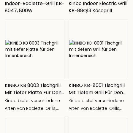
Indoor-Raclette-Grill KB-
Kinbo Indoor Electric Grill
8047, 800W
KB-88Q13 Käsegrill
KINBO KB 8003 Tischgrill
KINBO KB-8001 Tischgrill
Mit Tiefer Platte Für Den
Mit Tiefem Grill Für Den
Innenbereich
Innenbereich
Kinbo bietet verschiedene
Kinbo bietet verschiedene
Arten von Raclette-Grills,
Arten von Raclette-Grills,
Grills für 2 Personen, Grills für
Grills für 2 Personen, Grills für
4 Personen, Grills für 8
4 Personen, Grills für 8
Personen, Grills für 10
Personen, Grills für 10