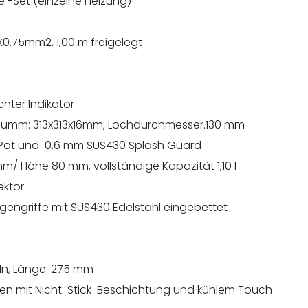
e -Set (einzelne Heizung)
X0.75mm2, 1,00 m freigelegt
rer Erwärmungselement
ichter Indikator
te, dumm: 313x313x16mm, Lochdurchmesser.130 mm
 -Pot und 0,6 mm SUS430 Splash Guard
mm/ Höhe 80 mm, vollständige Kapazität 1,10 l
ektor
ragengriffe mit SUS430 Edelstahl eingebettet
eln, Länge: 275 mm
nen mit Nicht-Stick-Beschichtung und kühlem Touch