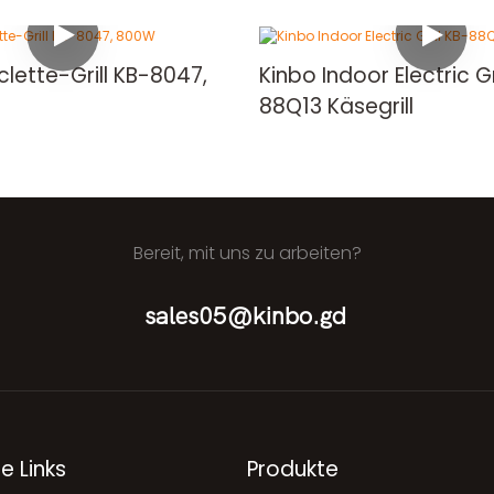
lette-Grill KB-8047,
Kinbo Indoor Electric Gr
88Q13 Käsegrill
Bereit, mit uns zu arbeiten?
sales05@kinbo.gd
e Links
Produkte