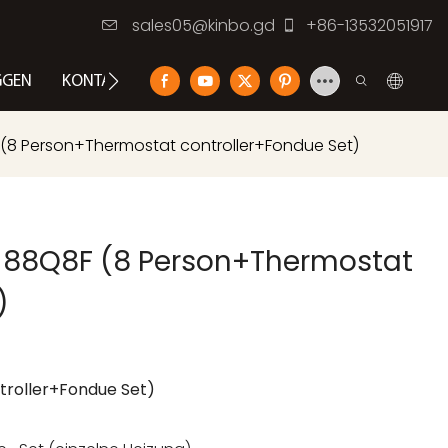
sales05@kinbo.gd
+86-13532051917
GGEN
KONTAKTIEREN SIE UNS
8F (8 Person+Thermostat controller+Fondue Set)
 KB-88Q8F (8 Person+Thermostat
)
roller+Fondue Set)