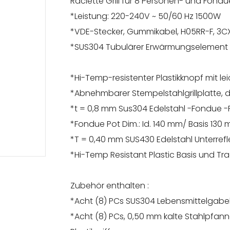
Raclette Grill für 8 Personen- und Fondu
*Leistung: 220-240V ~ 50/60 Hz 1500W
*VDE-Stecker, Gummikabel, H05RR-F, 3C
*SUS304 Tubulä
*Hi-Temp-resistenter Plastikknopf mit le
*Abnehmbarer Stempelstahlgrillplat
*t = 0,8 mm Sus304 Edelstahl -Fondue
*Fondue Pot Dim.: Id. 140 mm/ Basis 130 
*T = 0,40 mm SUS430 Edelstahl Unterrefl
*Hi-Temp Resistant Plastic Basis und T
Zubehör enthalten :
*Acht (8) PCs SUS304 Lebensmittelgab
*Acht (8) PCs, 0,50 mm kalte Stahlpfan