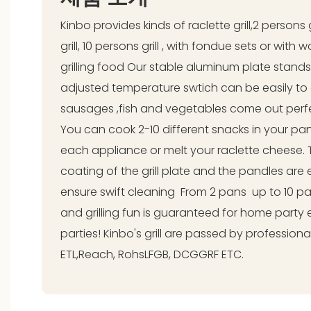
Kinbo provides kinds of raclette grill,2 persons 
grill, 10 persons grill , with fondue sets or with
grilling food Our stable aluminum plate stands s
adjusted temperature swtich can be easily to
sausages ,fish and vegetables come out perfect
You can cook 2-10 different snacks in your pa
each appliance or melt your raclette cheese. 
coating of the grill plate and the pandles are
ensure swift cleaning From 2 pans up to 10 pan
and grilling fun is guaranteed for home party 
parties! Kinbo's grill are passed by professional
ETL,Reach, RohsLFGB, DCGGRF ETC.