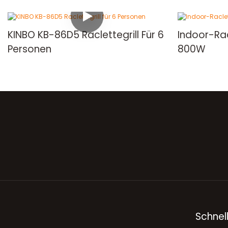
KINBO KB-86D5 Raclettegrill Für 6
Indoor-Rac
Personen
800W
Schnell