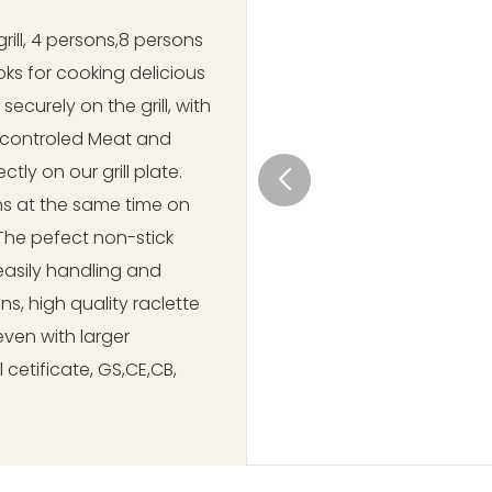
grill, 4 persons,8 persons
 woks for cooking delicious
ecurely on the grill, with
 controled Meat and
ly on our grill plate.
ns at the same time on
The pefect non-stick
 easily handling and
s, high quality raclette
even with larger
 cetificate, GS,CE,CB,