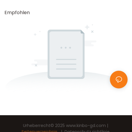
Empfohlen
Urheberrecht© 2025
www.kinbo-gd.com
|
Seitenverzeichnis
|
Datenschutz richtlinie