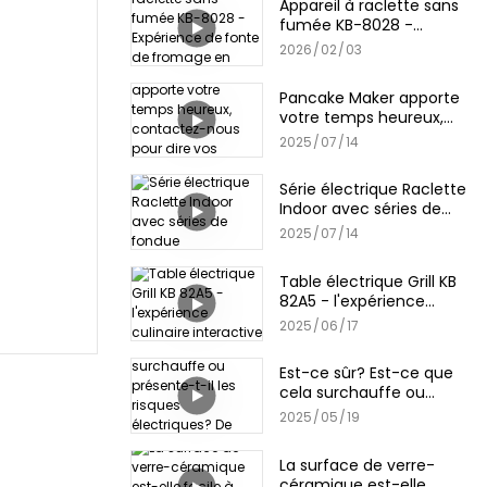
Appareil à raclette sans
fumée KB-8028 -
Expérience de fonte de
2026
02
03
fromage en intérieur
Pancake Maker apporte
votre temps heureux,
contactez-nous pour
2025
07
14
dire vos conseils!
Série électrique Raclette
Indoor avec séries de
fondue
2025
07
14
Table électrique Grill KB
82A5 - l'expérience
culinaire interactive
2025
06
17
Est-ce sûr? Est-ce que
cela surchauffe ou
présente-t-il les risques
2025
05
19
électriques? De Kinbo
Pancake Maker
La surface de verre-
céramique est-elle