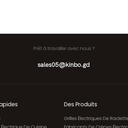
Prêt à travailler avec nous ?
sales05@kinbo.gd
Rapides
Des Produits
e
Grilles Électriques De Raclett
 Électrique De Cuisine
Fabricants De Crêpes Électri