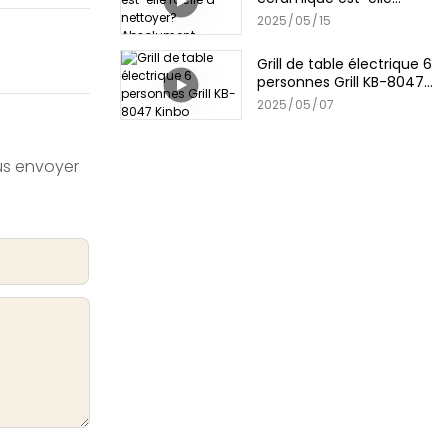
facile à nettoyer?
2025
05
15
Absolument
Grill de table électrique 6
personnes Grill KB-8047
Kinbo
2025
05
07
ous envoyer