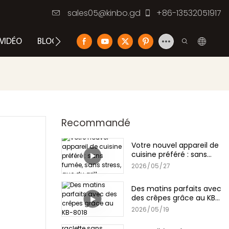
sales05@kinbo.gd
+86-13532051917
VIDÉO
BLOG
NOUS CONTACTER
Recommandé
Votre nouvel appareil de
cuisine préféré : sans
fumée, sans stress, que
2026
05
27
du grill
Des matins parfaits avec
des crêpes grâce au KB-
8018
2026
05
19