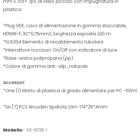
mm x 7cs+ 7pc di vaso piccolo con impugnatura in
plastica
*Plug VDE, cavo di alimentazione in gomma staccabile,
H05RR-F, 3C*0,75mm2, lunghezza esposta 1,00 m
*SUS304 Elemento di riscaldamento tubolare
*Interruttore roccioso On/Off con indicatore di luce
*Base: resina polipropana (pp)
*Colore di gomma anti -slip_naturale
Accessori:
*One (1) Morto di plastica di grado alimentare per PC -50ml
*Six (7) PCS Wooden Spatola, Dim: 174*25*4mm
Modello:
KB-8018-1