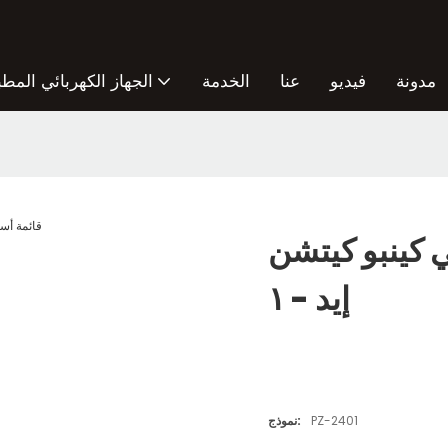
مدونة
فيديو
عنا
الخدمة
الجهاز الكهربائي المطب
 كينبو كيتشن
إيد - ١
PZ-2401
نموذج: