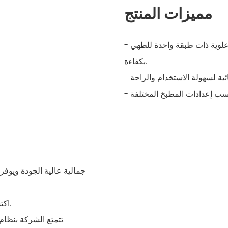
مميزات المنتج
- يحتوي موقد الطهي الكهربائي من كيتشن إيد على لوحة تسخين علوية ذات طبقة واحدة للطهي
بكفاءة.
- اكتسب المنتج شعبية كبيرة بين الشركاء الغربيين لجودته وموثوقيته.
- تتمتع الشركة بنظام إدارة احترافي وفريق قوي للبحث والتطوير لضمان جودة المنتج.