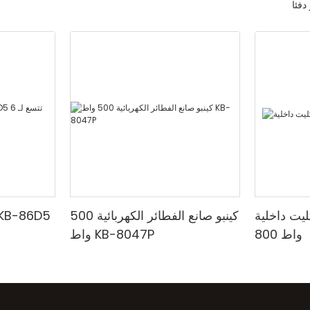
دفئا
اخلية KB-8047،
كينبو صانع الفطائر الكهربائية 500
800 واط
واط KB-8047P