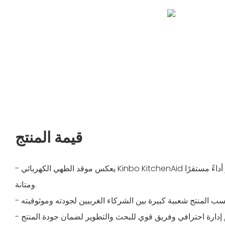
قيمة المنتج
- يعكس موقد الطهي الكهربائي Kinbo KitchenAid جمالية عالية الجودة ويوفر أداءً مستقرًا
ومتانة.