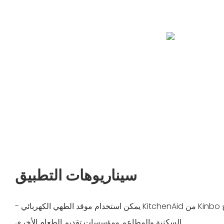
سيناريوهات التطبيق
- يمكن استخدام موقد الطهي الكهربائي KitchenAid من Kinbo في المطابخ التجارية والمطابخ
السكنية والمطاعم ومؤسسات تقديم الطعام الأخرى.