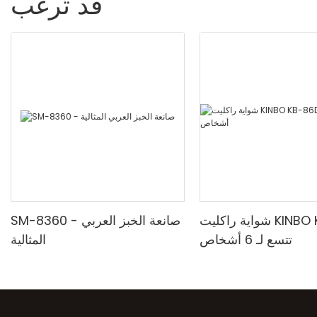
قد ترغب
شواية راكليت KINBO KB-86D5
SM-8360 - صانعة الخبز العربي
تتسع لـ 6 أشخاص
المثالية