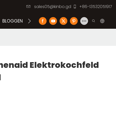
sales05@kinbo.gd
+86-13532051917
BLOGGEN
KONTAKTIEREN SIE UNS
henaid Elektrokochfeld
1