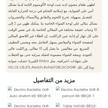
لطهي طعام مشوي لذيذ تثبت لوحة الألومنيوم الثابتة لدينا بشكل
آمن على الشواية، مع إمكانية التحكم في درجة الحرارة القابلة
للتعديل بسهولة. تخرج اللحوم والنقانق والأسماك والخضروات
بشكل مثالي على لوحة الشواء الخاصة بنا. يمكنك طهي من 2 إلى
10 وجبات خفيفة مختلفة في المقالي الخاصة بك في نفس الوقت
على كل جهاز أو إذابة جبن الراكليت. إن الطلاء غير اللاصق المثالي
لصفيحة الشواء والمقابض يسهل التعامل معه ويضمن التنظيف
السريع من مقاليتين ما يصل إلى 10 مقالي، وراكليت عالي
الجودة، ومتعة الشواء مضمونة لحفلة منزلية حتى مع الحفلات
الكبيرة! حصلت شواية Kinbo على شهادات احترافية، مثل
GS،CE،CB،ETL،Reach،RohsLFGB،DCGGRF وما إلى ذلك.
مزيد من التفاصيل