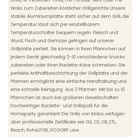
Grills, 10-Personen-Grills, mit Fondue-Sets oder mit
Woks zum Zubereiten köstlicher Grillgerichte Unsere
stabile Aluminiumplatte steht sicher auf dem Grill, die
Temperatur lässt sich per einstellbarem
Temperaturschalter bequem regeln. Fleisch und
Wurst, Fisch und Gemüse gelingen auf unserer
Grillplatte perfekt. Sie können in Ihren Pfännchen auf
jedem Gerät gleichzeitig 2–10 verschiedene Snacks
zubereiten oder Ihren Raclette-Käse schmelzen. Die
perfekte Antihaftbeschichtung der Grillplatte und der
Pfannen ermöglicht eine einfache Handhabung und
eine schnelle Reinigung Aus 2 Pfannen Mit bis zu 10
Pfännchen ist auch bei größeren Gesellschaften
hochwertiger Raclette- und Grillspaß für die
Homeparty garantiert! Die Grills von Kinbo verfügen
über professionelle Zertifikate wie GS, CE, CB, ETL,
Reach, RohsLFGB, DCGGRF usw.