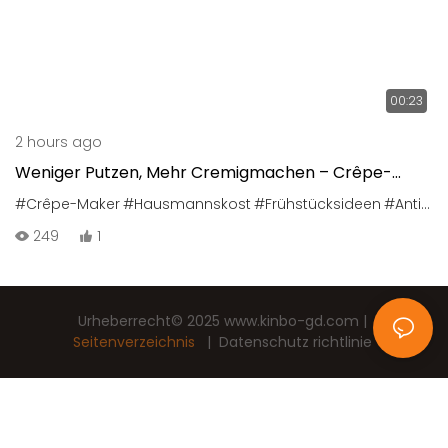
00:23
2 hours ago
Weniger Putzen, Mehr Cremigmachen – Crêpe-
Maschine – Kinbo
#Crêpe-Maker
#Hausmannskost
#Frühstücksideen
#Antihaftbeschichtung
249
1
Urheberrecht© 2025
www.kinbo-gd.com
|
Seitenverzeichnis
|
Datenschutz richtlinie