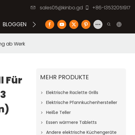
sales05@kinbo.gd
+86-13532051917
BLOGGEN
KONTAKTIEREN SIE UNS
rung ab Werk
MEHR PRODUKTE
l Für
B3
Elektrische Raclette Grills
Elektrische Pfannkuchenhersteller
n)
Heiße Teller
Essen wärmere Tabletts
Andere elektrische Küchengeräte