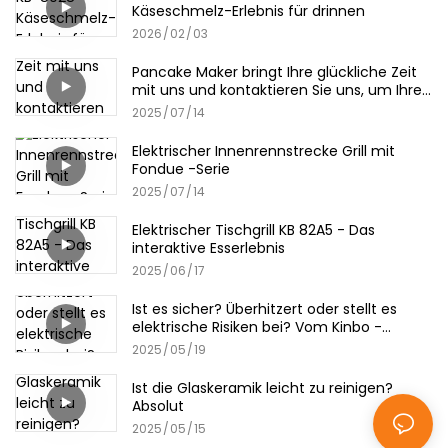
Käseschmelz-Erlebnis für drinnen
2026
02
03
Pancake Maker bringt Ihre glückliche Zeit
mit uns und kontaktieren Sie uns, um Ihre
Tipps zu erzählen!
2025
07
14
Elektrischer Innenrennstrecke Grill mit
Fondue -Serie
2025
07
14
Elektrischer Tischgrill KB 82A5 - Das
interaktive Esserlebnis
2025
06
17
Ist es sicher? Überhitzert oder stellt es
elektrische Risiken bei? Vom Kinbo -
Pfannkuchenhersteller
2025
05
19
Ist die Glaskeramik leicht zu reinigen?
Absolut
2025
05
15