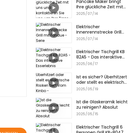
Pancake Maker bringt
Ihre glückliche Zeit mit
uns und kontaktieren Sie
2025
07
14
uns, um Ihre Tipps zu
erzählen!
Elektrischer
Innenrennstrecke Grill
mit Fondue -Serie
2025
07
14
Elektrischer Tischgrill KB
82A5 - Das interaktive
Esserlebnis
2025
06
17
Ist es sicher? Überhitzert
oder stellt es elektrische
Risiken bei? Vom Kinbo -
2025
05
19
Pfannkuchenhersteller
Ist die Glaskeramik leicht
zu reinigen? Absolut
2025
05
15
Elektrischer Tischgrill 6
Personen Grill KB-8047