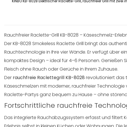
KINBO KB-8028 Elektrischer Raclette-Grill, rauchfreier Grill mit zwei i
Rauchfreier Raclette-Grill KB-8028 – Käseschmelz-Erlebn
Der KB-8028 Smokeless Raclette Grill bringt das authenti
Rauchtechnologie in Ihre vier Wände. Er verfügt über ein
kompaktes Design – ideal für 4–6 Personen. Genießen 
Fleisch ohne Rauch oder Gerüche in Ihrem Zuhause.
Der
rauchfreie Raclettegrill KB-8028
revolutioniert das 
Käseschmelzen mit moderner, rauchfreier Technologie ve
Raclette-Partys ganz bequem zu Hause – ohne störe
Fortschrittliche rauchfreie Technolo
Das integrierte Rauchabzugssystem erfasst und filtert K
Erlebnis selbst in kleinen Küchen oder Wohnungen. Die le