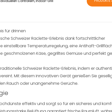
ndividuellen Controllern, Indoor-Grill
PRODUKTE 
is für drinnen
sche Schweizer Raclette-Erlebnis dank fortschrittlicher
e einstellbare Temperaturregelung, eine Antihaft-Grillfläc
Sie geschmolzenen Käse, gegrilltes Gemüse und perfekt g
traditionelle Schweizer Raclette-Erlebnis, indem er authen
reint. Mit diesem innovativen Gerät genießen Sie geselli
nden Rauch oder unangenehme Gerüche.
gie
ochdünste effektiv und sorgt so für ein sicheres und kom
istungsstarke Belüftung garantiert frische Raumluft, währe