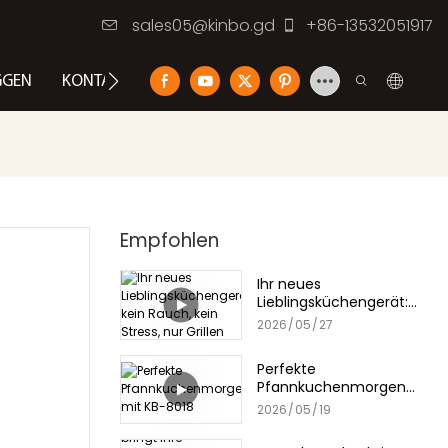
sales05@kinbo.gd
+86-13532051917
GGEN
KONTAKTIEREN SIE UNS
Empfohlen
Ihr neues
Lieblingsküchengerät:
kein Rauch, kein Stress,
2026
05
27
nur Grillen
Perfekte
Pfannkuchenmorgen
mit KB-8018
2026
05
19