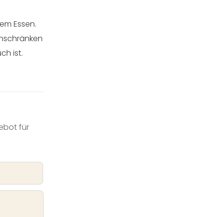
dem Essen.
enschränken
h ist.
ebot für