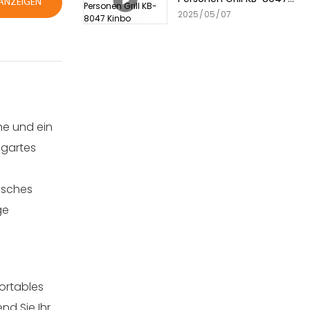
ANZEIGEN
Kinbo
2025
05
07
he und ein
egartes
tisches
ge
fortables
nd Sie Ihr