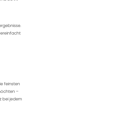
lergebnisse.
vereinfacht
ie feinsten
möchten –
tz bei jedem