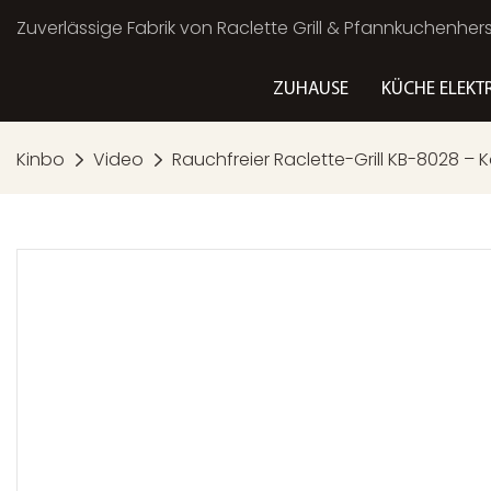
Zuverlässige Fabrik von Raclette Grill & Pfannkuchenherst
ZUHAUSE
KÜCHE ELEKT
Kinbo
Video
Rauchfreier Raclette-Grill KB-8028 – 