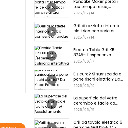
Pancake Maker porta il
tuo tempo felice,
contattaci per dire ai
2025
07
14
tuoi consigli!
Grill di razzlette interno
elettrica con serie di
fondue
2025
07
14
Electric Table Grill KB
82A5– L'esperienza
culinaria interattiva
2025
06
17
È sicuro? Si surriscalda o
pone rischi elettrici? Da
Kinbo Pancake Maker
2025
05
19
La superficie del vetro-
ceramico è facile da
pulire? Assolutamente
2025
05
15
Grill da tavolo elettrico 6
persone Grill KB-8047