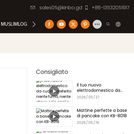
sales05@kinbo.gd
+86-13532051917
MUSLIMLOG
CONTATTACI
Consigliato
Il tuo nuovo
elettrodomestico da
cucina preferito: niente
2026
05
27
fumo, niente stress, solo
griglia
Mattine perfette a base
di pancake con KB-8018
2026
05
19