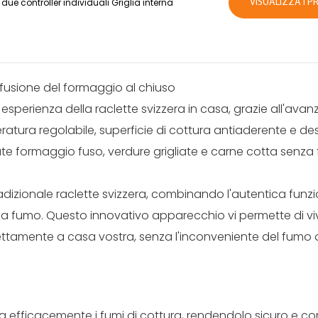
due controller individuali Griglia interna
VISUALIZZA I P
 fusione del formaggio al chiuso
a esperienza della raclette svizzera in casa, grazie all'ava
atura regolabile, superficie di cottura antiaderente e de
ate formaggio fuso, verdure grigliate e carne cotta senza
radizionale raclette svizzera, combinando l'autentica funzi
a fumo. Questo innovativo apparecchio vi permette di vi
irettamente a casa vostra, senza l'inconveniente del fumo 
ltra efficacemente i fumi di cottura, rendendolo sicuro e c