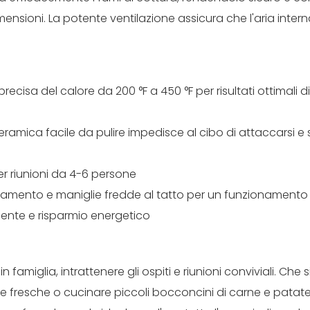
nsioni. La potente ventilazione assicura che l'aria inter
ecisa del calore da 200 °F a 450 °F per risultati ottimali d
ceramica facile da pulire impedisce al cibo di attaccarsi e
r riunioni da 4-6 persone
damento e maniglie fredde al tatto per un funzionamento 
iente e risparmio energetico
famiglia, intrattenere gli ospiti e riunioni conviviali. Che si 
ure fresche o cucinare piccoli bocconcini di carne e patate