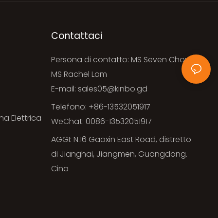
Contattaci
Persona di contatto: MS Seven Chou &
i
MS Rachel Lam
E-mail:
sales05@kinbo.gd
Telefono: +86-13532051917
na Elettrica
WeChat: 0086-13532051917
AGGI: N.16 Gaoxin East Road, distretto
di Jianghai, Jiangmen, Guangdong.
Cina