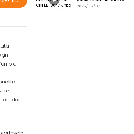
RODOTTI A
Kinbo
2025
05
07
nzata
sign
 fumo o
onalità di
vere
o di odori
onfortevole