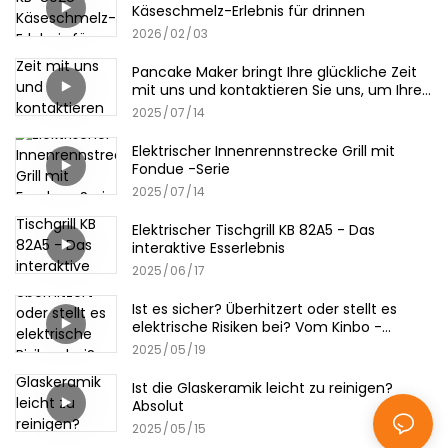
Käseschmelz-Erlebnis für drinnen
2026
02
03
Pancake Maker bringt Ihre glückliche Zeit
mit uns und kontaktieren Sie uns, um Ihre
Tipps zu erzählen!
2025
07
14
Elektrischer Innenrennstrecke Grill mit
Fondue -Serie
2025
07
14
Elektrischer Tischgrill KB 82A5 - Das
interaktive Esserlebnis
2025
06
17
Ist es sicher? Überhitzert oder stellt es
elektrische Risiken bei? Vom Kinbo -
Pfannkuchenhersteller
2025
05
19
Ist die Glaskeramik leicht zu reinigen?
Absolut
2025
05
15