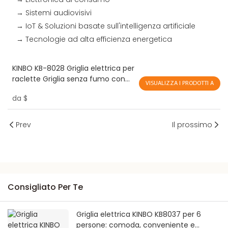
→ Sistemi audiovisivi
→ IoT & Soluzioni basate sull'intelligenza artificiale
→ Tecnologie ad alta efficienza energetica
KINBO KB-8028 Griglia elettrica per
raclette Griglia senza fumo con
VISUALIZZA I PRODOTTI A
due controller individuali Griglia
da
$
interna
Prev
Il prossimo
Consigliato Per Te
Griglia elettrica KINBO KB8037 per 6
persone: comoda, conveniente e