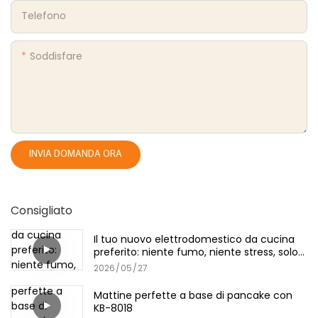
Telefono
Soddisfare
INVIA DOMANDA ORA
Consigliato
Il tuo nuovo elettrodomestico da cucina
preferito: niente fumo, niente stress, solo
griglia
2026
05
27
Mattine perfette a base di pancake con
KB-8018