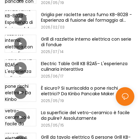
2026
05
19
Griglia per raclette senza fumo KB-8028 -
Esperienza di fusione del formaggio al
chiuso
2026
02
03
Grill di razzlette interno elettrica con serie
di fondue
2025
07
14
Electric Table Grill KB 82A5– L'esperienza
culinaria interattiva
2025
06
17
È sicuro? Si surriscalda o pone rischi
elettrici? Da Kinbo Pancake Maker
2025
05
19
La superficie del vetro-ceramico è facile
da pulire? Assolutamente
2025
05
15
Grill da tavolo elettrico 6 persone Grill KB-