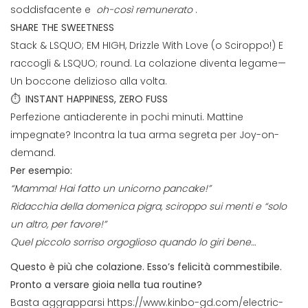
soddisfacente e
oh-così remunerato
.
SHARE THE SWEETNESS
Stack & LSQUO; EM HIGH, Drizzle With Love (o Sciroppo!) E
raccogli & LSQUO; round. La colazione diventa legame—
Un boccone delizioso alla volta.
⏱️
INSTANT HAPPINESS, ZERO FUSS
Perfezione antiaderente in pochi minuti. Mattine
impegnate? Incontra la tua arma segreta per Joy-on-
demand.
Per esempio:
“Mamma! Hai fatto un unicorno pancake!”
Ridacchia della domenica pigra, sciroppo sui menti e “solo
un altro, per favore!”
Quel piccolo sorriso orgoglioso quando lo giri bene…
Questo è più che colazione.
Esso’s felicità commestibile.
Pronto a versare gioia nella tua routine?
Basta aggrapparsi
https://www.kinbo-gd.com/electric-