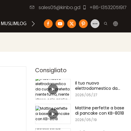
sales05@kinbo.gd
+86-13532051917
MUSLIMLOG
CONTATTACI
Consigliato
Il tuo nuovo
elettrodomestico da
cucina preferito: niente
2026
05
27
fumo, niente stress, solo
griglia
Mattine perfette a base
di pancake con KB-8018
2026
05
19