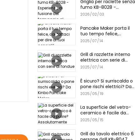
Griglia per raclette senza
fumo KB-8028 -
Esperienza di fusione del
2026
02
03
formaggio al chiuso
Pancake Maker porta il
tuo tempo felice,
contattaci per dire ai
2025
07
14
tuoi consigli!
Grill di razzlette interno
elettrica con serie di
fondue
2025
07
14
È sicuro? Si surriscalda o
pone rischi elettrici? Da
Kinbo Pancake Maker
2025
05
19
La superficie del vetro-
ceramico è facile da
pulire? Assolutamente
2025
05
15
Grill da tavolo elettrico 6
persone Grill KB-8047