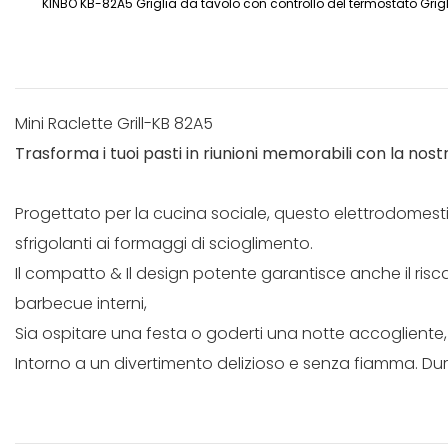
KINBO KB-82A5 Griglia da tavolo con controllo del termostato Grigl
Mini Raclette Grill-KB 82A5
Trasforma i tuoi pasti in riunioni memorabili con la nostr
Progettato per la cucina sociale, questo elettrodomestic
sfrigolanti ai formaggi di scioglimento.
Il compatto & Il design potente garantisce anche il risc
barbecue interni,
Sia ospitare una festa o goderti una notte accogliente, q
Intorno a un divertimento delizioso e senza fiamma. Dur