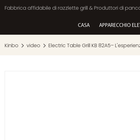
Fabbrica affidabile di razzlette grill & Produttori di panc
CASA
APPARECCHIO ELE
Kinbo
video
Electric Table Grill KB 82A5– L'esperien