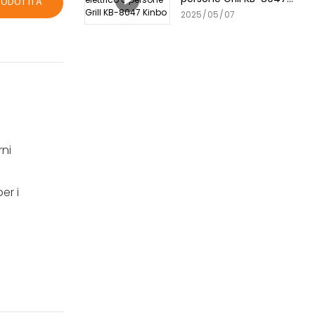
RODOTTI A
Kinbo
2025
05
07
rni
er i