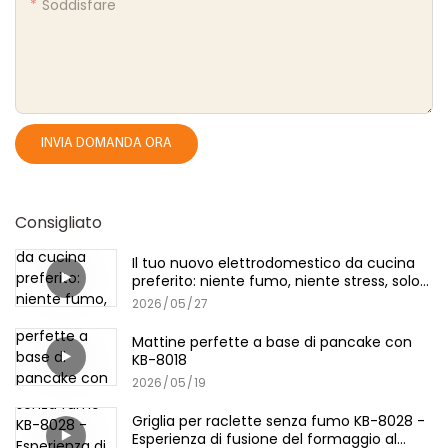
Soddisfare
INVIA DOMANDA ORA
Consigliato
Il tuo nuovo elettrodomestico da cucina
preferito: niente fumo, niente stress, solo
griglia
2026
05
27
Mattine perfette a base di pancake con
KB-8018
2026
05
19
Griglia per raclette senza fumo KB-8028 -
Esperienza di fusione del formaggio al