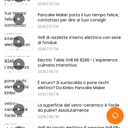
chiuso
2026
02
03
Pancake Maker porta il tuo tempo felice,
contattaci per dire ai tuoi consigli!
2025
07
14
Grill di razzlette interno elettrica con serie
di fondue
2025
07
14
Electric Table Grill KB 82A5– L'esperienza
culinaria interattiva
2025
06
17
È sicuro? Si surriscalda o pone rischi
elettrici? Da Kinbo Pancake Maker
2025
05
19
La superficie del vetro-ceramico è facile
da pulire? Assolutamente
2025
05
15
Grill da tavolo elettrico 6 persone Grill KB-