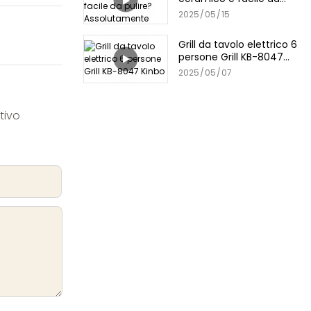
pulire? Assolutamente
2025
05
15
Grill da tavolo elettrico 6
persone Grill KB-8047
Kinbo
2025
05
07
tivo