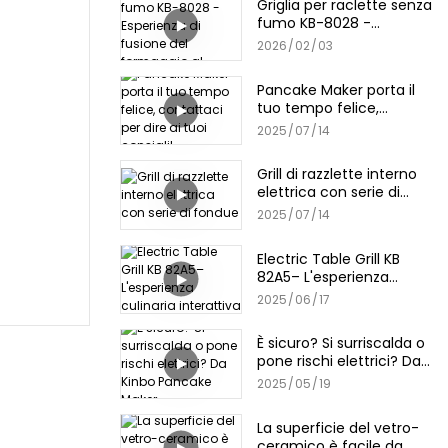
Griglia per raclette senza
fumo KB-8028 -
Esperienza di fusione del
2026
02
03
formaggio al chiuso
Pancake Maker porta il
tuo tempo felice,
contattaci per dire ai
2025
07
14
tuoi consigli!
Grill di razzlette interno
elettrica con serie di
fondue
2025
07
14
Electric Table Grill KB
82A5– L'esperienza
culinaria interattiva
2025
06
17
È sicuro? Si surriscalda o
pone rischi elettrici? Da
Kinbo Pancake Maker
2025
05
19
La superficie del vetro-
ceramico è facile da