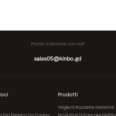
Pronto a lavorare con noi?
sales05@kinbo.gd
loci
Prodotti
Griglie Di Razzlette Elettriche
chio Elettrico Da Cucina
Produttori Di Pancake Elettric