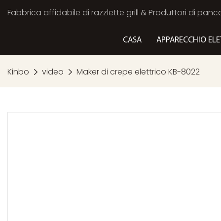
Fabbrica affidabile di razzlette grill & Produttori di panc
CASA
APPARECCHIO ELE
Kinbo
video
Maker di crepe elettrico KB-8022