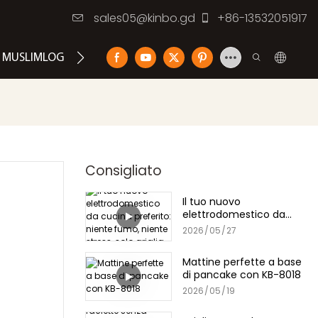
sales05@kinbo.gd
+86-13532051917
MUSLIMLOG
CONTATTACI
Consigliato
Il tuo nuovo
elettrodomestico da
cucina preferito: niente
2026
05
27
fumo, niente stress, solo
griglia
Mattine perfette a base
di pancake con KB-8018
2026
05
19